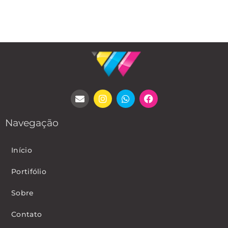
Navegação
Início
Portifólio
Sobre
Contato