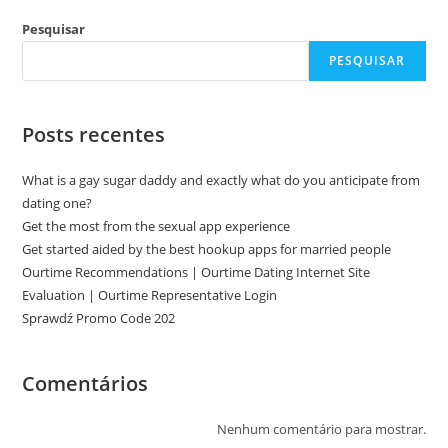
Pesquisar
PESQUISAR
Posts recentes
What is a gay sugar daddy and exactly what do you anticipate from
dating one?
Get the most from the sexual app experience
Get started aided by the best hookup apps for married people
Ourtime Recommendations | Ourtime Dating Internet Site
Evaluation | Ourtime Representative Login
Sprawdź Promo Code 202
Comentários
Nenhum comentário para mostrar.