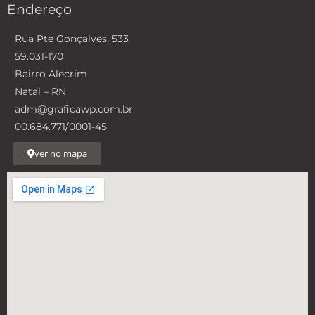
Endereço
Rua Pte Gonçalves, 533
59.031-170
Bairro Alecrim
Natal – RN
adm@graficawp.com.br
00.684.771/0001-45
ver no mapa