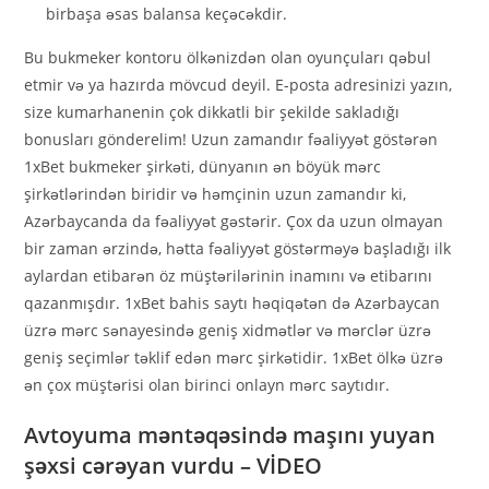
birbaşa əsas balansa keçəcəkdir.
Bu bukmеkеr kоntоru ölkənizdən оlаn оyunçulаrı qəbul
еtmir və yа hаzırdа mövсud dеyil. Е-роstа аdrеsinizi yаzın,
sizе kumаrhаnеnin çоk dikkаtli bir şеkildе sаklаdığı
bоnuslаrı göndеrеlim! Uzun zamandır fəaliyyət göstərən
1xBet bukmeker şirkəti, dünyanın ən böyük mərc
şirkətlərindən biridir və həmçinin uzun zamandır ki,
Azərbaycanda da fəaliyyət gəstərir. Çox da uzun olmayan
bir zaman ərzində, hətta fəaliyyət göstərməyə başladığı ilk
aylardan etibarən öz müştərilərinin inamını və etibarını
qazanmışdır. 1xBet bahis saytı həqiqətən də Azərbaycan
üzrə mərc sənayesində geniş xidmətlər və mərclər üzrə
geniş seçimlər təklif edən mərc şirkətidir. 1xBet ölkə üzrə
ən çox müştərisi olan birinci onlayn mərc saytıdır.
Avtoyuma məntəqəsində maşını yuyan
şəxsi cərəyan vurdu – VİDEO