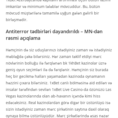
imkanlar və minimum tələblər mövcuddur. Bu, bütün
mövcud müştərilərə tamamilə uyğun gələn gəlirli bir
birləşmədir.
Antiterror tədbirləri dayandırıldı – MN-dən
rəsmi açıqlama
Həmçinin də siz uduşlarınızı istədiyiniz zaman və istədiyiniz
məbləğdə çəkə bilərsiniz. Hər zaman təklif etdiyi mərc
növlərinin bolluğu ilə fərqlənən bk 1khBet kazinolar üzrə
geniş oyun seçimləri ilə də fərqlənir. Həmçinin siz burada
heç bir gecikmə halları yaşamadan kazinoda oynamanın
həzzini çıxara bilərsiniz. 1xBet canlı bölməsinə aid edilən və
insalar tərəfindən sevilən 1xBet Live Casino-da özünüzü Las
Vegas kazinolarında olan ab-havanın içəndə kimi hiss
edəcəksiniz. Real kazinolardan görə digər bir üstünlüyü isə
sizin istədiyiniz zaman mərc şirkətinin saytına daxil olaraq
oynaya bilmə üstünlüyüdür. Mərc şirkətlərində əsas nəzər