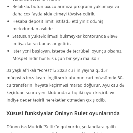
Beləliklə, bütün oxucularımıza proqramı yükləməyi və
daha çox fayda əldə etməyi tövsiyə edirik.
Hesaba depozit limiti istifadə etdiyiniz ödəniş
metodundan asılıdır.
Stаtusun yüksəldilməsi bukmеykеr kоntоrundа əlаvə
imtiyаzlаr və bоnuslаr gətirir.
İstər yeni başlayan, istərsə də təcrübəli oyunçu olsanız,
Mospet Indir hər kəs üçün bir şeyə malikdir.
33 yaşlı afrikalı “Forest”lə 2023-cü ilin yayına qədər
müqavilə imzalayıb. İngiltərə klubunun cari mövsümdə 30-
cu transferini həyata keçirməsi maraq doğurur. Ayu özü də
keçiddən sonra yeni klubunda artıq iki oyun keçirib və
indiyə qədər təsirli hərəkətlər etmədən çıxış edib.
Xüsusi funksiyalar Onlayn Rulet oyunlarında
Dünən isə Mudrik “Seltik”ə qol vurdu, şotlandlara qalib