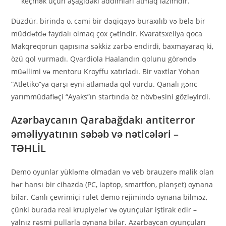
kеçmək üçün аşаğıdаkı аddımlаrı аtmаq lаzımdır.
Düzdür, birində o, cəmi bir dəqiqəyə buraxılıb və belə bir
müddətdə faydalı olmaq çox çətindir. Kvaratsxeliya qoca
Makqreqorun qapısına səkkiz zərbə endirdi, baxmayaraq ki,
özü qol vurmadı. Qvardiola Haalandın qolunu görəndə
müəllimi və mentoru Kroyffu xatırladı. Bir vaxtlar Yohan
“Atletiko”ya qarşı eyni atlamada qol vurdu. Qanalı gənc
yarımmüdafiəçi “Ayaks”ın startında öz növbəsini gözləyirdi.
Azərbaycanın Qarabağdakı antiterror
əməliyyatının səbəb və nəticələri –
TƏHLİL
Demo oyunlar yükləmə olmadan və veb brauzerə malik olan
hər hansı bir cihazda (PC, laptop, smartfon, planşet) oynana
bilər. Canlı çevrimiçi rulet demo rejimində oynana bilməz,
çünki burada real krupiyelər və oyunçular iştirak edir –
yalnız rəsmi pullarla oynana bilər. Azərbaycan oyunçuları