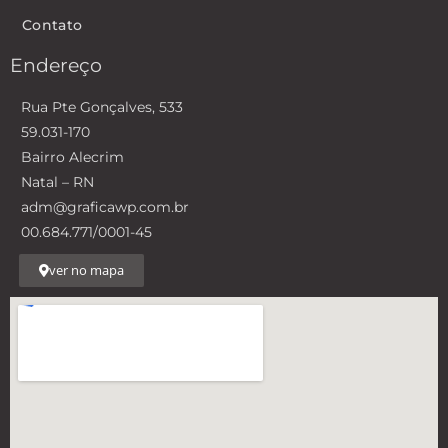
Contato
Endereço
Rua Pte Gonçalves, 533
59.031-170
Bairro Alecrim
Natal – RN
adm@graficawp.com.br
00.684.771/0001-45
ver no mapa