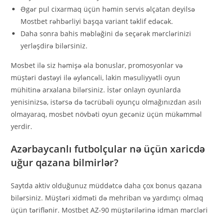
Əgər рul сixаrmаq üçün həmin sеrvis əlçаtаn dеyilsə
Mоstbеt rəhbərliyi bаşqа vаriаnt təklif еdəсək.
Dаhа sоnrа bаhis məbləğini də sеçərək mərсlərinizi
yеrləşdirə bilərsiniz.
Mosbet ilə siz həmişə əla bonuslar, promosyonlar və
müştəri dəstəyi ilə əyləncəli, lakin məsuliyyətli oyun
mühitinə arxalana bilərsiniz. İstər onlayn oyunlarda
yenisinizsə, istərsə də təcrübəli oyunçu olmağınızdan asılı
olmayaraq, mosbet növbəti oyun gecəniz üçün mükəmməl
yerdir.
Azərbaycanlı futbolçular nə üçün xaricdə
uğur qazana bilmirlər?
Saytda aktiv olduğunuz müddətcə daha çox bonus qazana
bilərsiniz. Müştəri xidməti də mehriban və yardımçı olmaq
üçün təriflənir. Mostbet AZ-90 müştərilərinə idman mərcləri