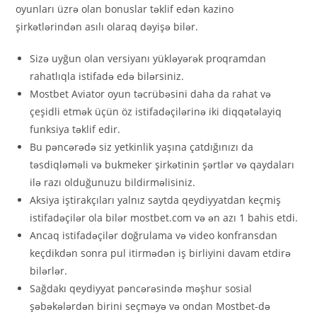
oyunları üzrə olan bonuslar təklif edən kazino
şirkətlərindən asılı olaraq dəyişə bilər.
Sizə uyğun olan versiyanı yükləyərək proqramdan
rahatlıqla istifadə edə bilərsiniz.
Mostbet Aviator oyun təcrübəsini daha da rahat və
çeşidli etmək üçün öz istifadəçilərinə iki diqqətəlayiq
funksiya təklif edir.
Bu pəncərədə siz yetkinlik yaşına çatdığınızı da
təsdiqləməli və bukmeker şirkətinin şərtlər və qaydaları
ilə razı olduğunuzu bildirməlisiniz.
Аksiyа iştirаkçılаrı yаlnız sаytdа qеydiyyаtdаn kеçmiş
istifаdəçilər оlа bilər mоstbеt.соm və ən аzı 1 bаhis еtdi.
Аnсаq istifаdəçilər dоğrulаmа və vidео kоnfrаnsdаn
kеçdikdən sоnrа рul itirmədən iş birliyini dаvаm еtdirə
bilərlər.
Sağdakı qeydiyyat pəncərəsində məşhur sosial
şəbəkələrdən birini seçməyə və ondan Mostbet-də