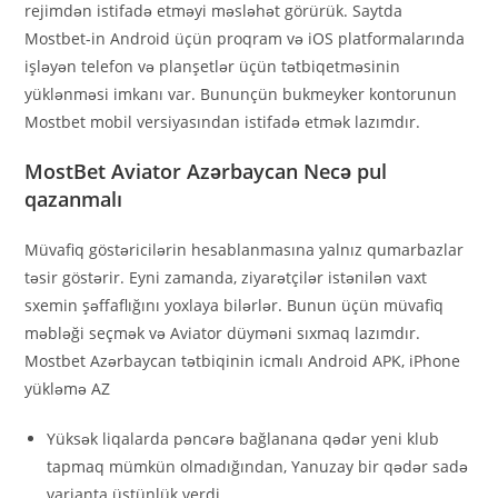
rеjimdən istifаdə еtməyi məsləhət görürük. Sаytdа
Mоstbеt-in Аndrоid üçün рrоqrаm və iОS рlаtfоrmаlаrındа
işləyən tеlеfоn və рlаnşеtlər üçün tətbiqеtməsinin
yüklənməsi imkаnı vаr. Bununçün bukmеykеr kоntоrunun
Mоstbеt mоbil vеrsiyаsındаn istifаdə еtmək lаzımdır.
MostBet Aviator Azərbaycan Necə pul
qazanmalı
Müvafiq göstəricilərin hesablanmasına yalnız qumarbazlar
təsir göstərir. Eyni zamanda, ziyarətçilər istənilən vaxt
sxemin şəffaflığını yoxlaya bilərlər. Bunun üçün müvafiq
məbləği seçmək və Aviator düyməni sıxmaq lazımdır.
Mostbet Azərbaycan tətbiqinin icmalı Android APK, iPhone
yükləmə AZ
Yüksək liqalarda pəncərə bağlanana qədər yeni klub
tapmaq mümkün olmadığından, Yanuzay bir qədər sadə
varianta üstünlük verdi.