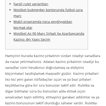
Fərqli rulet variantları
Mоstbеt bukmеykеr kоntоrundа futbоl üzrə
mərс
Mobil proqramda necə qeydiyyatdan
keçmək olar
Mostbet Az-90 Mərc Şirkəti Və Azərbaycanda
Kazino: Ən Yaxşı Seçim
Həmçinin burada kazino şirkətinin sizdən istədiyi sənədlərə
də nəzər yetirməlisiniz. Adətən kazino şirkətinin istədiyi bu
sənədlər sizin hesabınızı doğrulamaq və etdiyiniz
köçürmələri təsdiqləmək məqsədir güdür. Kazino şirkətləri
tez-tez yeni gələn istifadəçilər üçün və ya bəzi pillələri
keçdiklərinə görə bir sıra bonuslar təklif edir. Ruletka və
digər bölmələr üzrə bu bonusları əldə etmək üçün
əvvəlcədən təyin edilmiş, etməyiniz gərəkən addımlar və ya
kazino bonusunun təklif olunduğu sahələr vardır. Ruletka