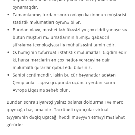
oynamaqdır.
Tamamlanmış turdan sonra onlayn kazinonun müştərisi
statistik məlumatları öyrənə bilər.
Bundan əlavə, mosbet təhlükəsizliyə çox ciddi yanaşır və
bütün müştəri məlumatlarının həmişə qabaqcıl
şifrələmə texnologiyası ilə mühafizəsini təmin edir.
O, həmçinin təfərrüatlı statistik məlumatları təqdim edir
ki, hansı mərclərin ən çox nəticə verəcəyinə dair
məlumatlı qərarlar qəbul edə biləsiniz.
Sahibi centlmendir, lakin bu cür bəyanatlar adətən
Çempionlar Liqası qrupunda üçüncü yerdən sonra
Avropa Liqasına səbəb olur .
Bundan sonra ziyarətçi yalnız balansı doldurmalı və mərc
qoymağa başlamalıdır. Təcrübəli oyunçular virtual
təyyarənin dəqiq uçacağı həddi müəyyən etməyi məsləhət
görürlər.