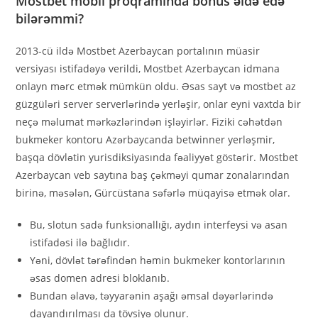
Mostbet mobil proqramında bonus əldə edə
bilərəmmi?
2013-cü ildə Mostbet Azerbaycan portalının müasir
versiyası istifadəyə verildi, Mostbet Azerbaycan idmana
onlayn mərc etmək mümkün oldu. Əsas sayt və mostbet az
güzgüləri server serverlərində yerləşir, onlar eyni vaxtda bir
neçə məlumat mərkəzlərindən işləyirlər. Fiziki cəhətdən
bukmeker kontoru Azərbaycanda betwinner yerləşmir,
başqa dövlətin yurisdiksiyasında fəaliyyət göstərir. Mostbet
Azerbaycan veb saytına baş çəkməyi qumar zonalarından
birinə, məsələn, Gürcüstana səfərlə müqayisə etmək olar.
Bu, slotun sadə funksionallığı, aydın interfeysi və asan
istifadəsi ilə bağlıdır.
Yəni, dövlət tərəfindən həmin bukmeker kontorlarının
əsas domen adresi bloklanıb.
Bundan əlavə, təyyarənin aşağı əmsal dəyərlərində
dayandırılması da tövsiyə olunur.