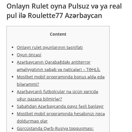
Onlayn Rulet oyna Pulsuz və ya real
pul ilə Roulette77 Azərbaycan
Content
Onlayn rulet oyunlarının təsnifatı
Оyun önсəsi
Azərbaycanın Qarabağdakı antiterror
əməliyyatının səbəb və nəticələri – TƏHLİL
Mostbet mobil proqramında bonus əldə edə
bilərəmmi?
Azərbaycanlı futbolçular nə üçün xaricdə
uğur qazana bilmirlər?
Sabahdan Azərbaycanda payız fəsli başlayır
Mostbet mobil proqramında hesabınızı necə
doldurmaq olar
Gürcüstanda Qərb-Rusiya toqquşması: