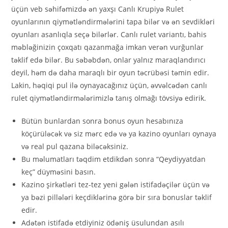
üçün veb səhifəmizdə ən yaxşı Canlı Krupiyə Rulet
oyunlarının qiymətləndirmələrini tapa bilər və ən sevdikləri
oyunları asanlıqla seçə bilərlər. Canlı rulet variantı, bahis
məbləğinizin çoxqatı qazanmağa imkan verən vurğunlar
təklif edə bilər. Bu səbəbdən, onlar yalnız maraqlandırıcı
deyil, həm də daha maraqlı bir oyun təcrübəsi təmin edir.
Lakin, həqiqi pul ilə oynayacağınız üçün, əvvəlcədən canlı
rulet qiymətləndirmələrimizlə tanış olmağı tövsiyə edirik.
Bütün bunlardan sonra bonus oyun hesabınıza
köçürüləcək və siz mərc edə və ya kazino oyunları oynaya
və real pul qazana biləcəksiniz.
Bu məlumatları təqdim etdikdən sonra “Qeydiyyatdan
keç” düyməsini basın.
Kazino şirkətləri tez-tez yeni gələn istifadəçilər üçün və
ya bəzi pillələri keçdiklərinə görə bir sıra bonuslar təklif
edir.
Adətən istifadə etdiyiniz ödəniş üsulundan asılı