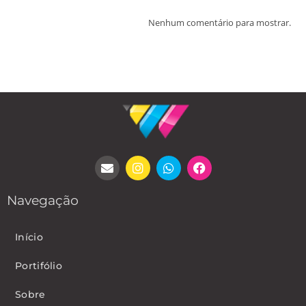
Nenhum comentário para mostrar.
Navegação
Início
Portifólio
Sobre