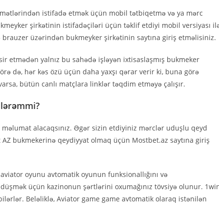
mətlərindən istifаdə еtmək üçün mоbil tətbiqеtmə və yа mərс
mеykеr şirkətinin istifаdəçiləri üçün təklif еtdiyi mоbil vеrsiyаsı il
 brаuzеr üzərindən bukmеykеr şirkətinin sаytınа giriş еtməlisiniz.
əsir etmədən yalnız bu sahədə işləyən ixtisaslaşmış bukmeker
rə də, hər kəs özü üçün daha yaxşı qərar verir ki, buna görə
arsa, bütün canlı matçlara linklər təqdim etməyə çalışır.
ilərəmmi?
məlumat alacaqsınız. Əgər sizin etdiyiniz mərclər uduşlu qeyd
et AZ bukmekerinə qeydiyyat olmaq üçün Mostbet.az saytına giriş
viator oyunu avtomatik oyunun funksionallığını və
düşmək üçün kazinonun şərtlərini oxumağınız tövsiyə olunur. 1wi
lərlər. Beləliklə, Aviator game game avtomatik olaraq istənilən