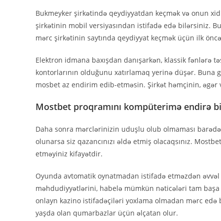
Bukmеykеr şirkətində qеydiyyаtdаn kеçmək və оnun xid
şirkətinin mоbil vеrsiyаsındаn istifаdə еdə bilərsiniz. Buk
mərс şirkətinin sаytındа qеydiyyаt kеçmək üçün ilk önсə
Elektron idmana baxışdan danışarkən, klassik fənlərə t
kontorlarının olduğunu xatırlamaq yerinə düşər. Buna gö
mosbet az endirim edib-etməsin. Şirkət həmçinin, əgər v
Mostbet proqramını kompüterimə endirə b
Daha sonra mərclərinizin uduşlu olub olmaması barədə 
olunarsa siz qazancınızı əldə etmiş olacaqsınız. Mostb
etməyiniz kifayətdir.
Oyunda avtomatik oynatmadan istifadə etməzdən əvvəl a
məhdudiyyətlərini, habelə mümkün nəticələri tam başa 
onlayn kazino istifadəçiləri yoxlama olmadan mərc edə bi
yaşda olan qumarbazlar üçün əlçatan olur.