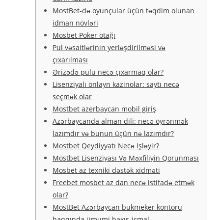
MostBet-də oyunçular üçün təqdim olunan
idman növləri
Mosbet Poker otağı
Pul vəsaitlərinin yerləşdirilməsi və
çıxarılması
Ərizədə pulu necə çıxarmaq olar?
Lisenziyalı onlayn kazinolar: saytı necə
seçmək olar
Mostbet azerbaycan mobil giriş
Azərbaycanda alman dili: necə öyrənmək
lazımdır və bunun üçün nə lazımdır?
Mostbet Qeydiyyatı Necə Işləyir?
Mostbet Lisenziyası Və Məxfiliyin Qorunması
Mosbet az texniki dəstək xidməti
Freebet mosbet az dan necə istifadə etmək
olar?
MostBet Azərbaycan bukmeker kontoru
haqqında ümumi baxış-icmal