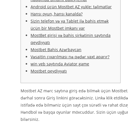
Android üçün Mostbet AZ yukle: təlimatlar
Hansı oyun, hansı kanalda?
Sizin telefon və ya Tablet ilə bahis etmək
üçün bir Mostbet imkanı var
MostBet girişi və bahis şirkətinin saytında
qeydiyyatı
Mostbet Bahis Azərbaycan
Vəsaitin çıxarılması nə qədər vaxt aparır?
win veb saytında Aviator game
Mostbet qeydiyyatı
Mostbet AZ mərc saytına giriş edə bilmək üçün Mostbet.a
dərhal sonra Giriş linkini görəcəksiniz. Linkə klik etdikd
istifadə edə bilməniz üçün sayt çox sürətli və rahat diza
Həndbol və başqa oyunlar mövcuddur. Sizin üçün uyğun 
bilərsiniz.