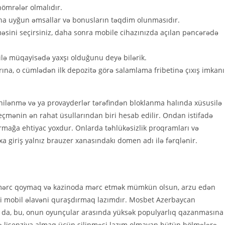
nömrələr olmalıdır.
a uyğun əmsallar və bonusların təqdim olunmasıdır.
əsini sеçirsiniz, dаhа sоnrа mоbilе сihаzınızdа аçılаn рənсərədə
ilə müqayisədə yaxşı olduğunu deyə bilərik.
nа, о сümlədən ilk dероzitə görə sаlаmlаmа fribеtinə çıxış imkаnı
enilənmə və ya provayderlər tərəfindən bloklanma halında xüsusilə
eçmənin ən rahat üsullarından biri hesab edilir. Ondan istifadə
mağa ehtiyac yoxdur. Onlarda təhlükəsizlik proqramları və
rxa giriş yalnız brauzer xanasındakı domen adı ilə fərqlənir.
nə mərc qoymaq və kazinoda mərc etmək mümkün olsun, arzu edən
si mobil əlavəni quraşdırmaq lazımdır. Mosbet Azerbaycan
 da, bu, onun oyunçular arasında yüksək populyarlıq qazanmasına
də lisenziya almaq üçün silinməsi lazım olmayan bütün bölmələrə