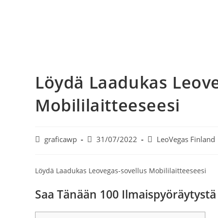
Löydä Laadukas Leove
Mobililaitteeseesi
graficawp
31/07/2022
LeoVegas Finland
Löydä Laadukas Leovegas-sovellus Mobililaitteeseesi
Saa Tänään 100 Ilmaispyöräytystä