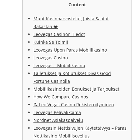
Content
Muut Kasinoarvostelut, Joista Saatat
Rakastaa ❤️
Leovegas Casinon Tiedot
Kuinka Se Toimii
Leovegas Upon Paras Mobiilikasino
Leovegas Casino
Leovegas – Mobiilikasino
Talletukset Ja Kotiutukset Divas Good
Fortune Casinolla
Mobiilikasinoiden Bonukset Ja Tarjoukset
How We Compare Casinos
📝 Leo Vegas Casino Rekisteröityminen
Leovegas Pelivalikoima
Nordnet Asiakaspalvelu
Leovegasin Nettisivujen Käytettävyys – Paras
Nettikasino Mobiilisovellus