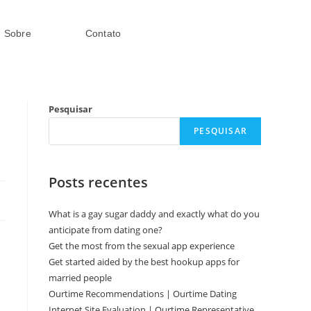
Sobre
Contato
Pesquisar
PESQUISAR
Posts recentes
What is a gay sugar daddy and exactly what do you
anticipate from dating one?
Get the most from the sexual app experience
Get started aided by the best hookup apps for
married people
Ourtime Recommendations | Ourtime Dating
Internet Site Evaluation | Ourtime Representative