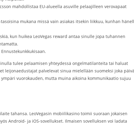
sson mahdollistaa EU-alueella asuville pelaajilleen verovapaat
D-tasoisina mukana missä vain asiakas itsekin liikkuu, kunhan hänel
iskiä, kun huikea LeoVegas reward antaa sinulle jopa tuhannen
htamatta.
in Ennustekunkkukisaan.
sinulla tulee pelaamisen yhteydessä ongelmatilanteita tai haluat
iset leijonaedustajat palvelevat sinua mielellään suomeksi joka päiv
issa ympäri vuorokauden, mutta muina aikoina kommunikaatio sujuu
ilaite tahansa. LeoVegasin mobiilikasino toimii suoraan jokaisen
yös Android- ja iOS-sovellukset. Ilmaisen sovelluksen voi ladata