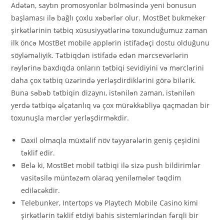
Adətən, saytın promosyonlar bölməsində yeni bonusun
başlaması ilə bağlı çoxlu xəbərlər olur. MostBet bukmeker
şirkətlərinin tətbiq xüsusiyyətlərinə toxunduğumuz zaman
ilk öncə MostBet mobile applərin istifadəçi dostu olduğunu
söyləməliyik. Tətbiqdən istifadə edən mərcsevərlərin
rəylərinə baxdıqda onların tətbiqi sevidiyini və mərclərini
daha çox tətbiq üzərində yerləşdirdiklərini görə bilərik.
Buna səbəb tətbiqin dizaynı, istənilən zaman, istənilən
yerdə tətbiqə əlçatanlıq və çox mürəkkəbliyə qaçmadan bir
toxunuşla mərclər yerləşdirməkdir.
Daxil olmaqla müxtəlif növ təyyarələrin geniş çeşidini
təklif edir.
Belə ki, MostBet mobil tətbiqi ilə sizə push bildirimlər
vasitəsilə müntəzəm olaraq yeniləmələr təqdim
ediləcəkdir.
Telebunker, Intertops və Playtech Mobile Casino kimi
şirkətlərin təklif etdiyi bahis sistemlərindən fərqli bir