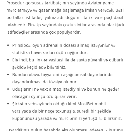
Prosedur qorxusuz tərtibatçının saytında Aviator game
mərc etməyə və qazanmağa başlamağa imkan verəcək. Bəzi
portalları istifadəçi yalnız adı, doğum – tarixi və e-poçt daxil
tələb edir. Pin-Up saytındakı çoxlu slotlar arasında blackjack
istifadəçilər arasında çox populyardır.
Prinsipcə, oyun adrenalin dozası almaq istəyənlər və
statistika həvəskarları üçün uyğundur.
Elə indi, bu linklər vasitəsi ilə də sayta güvənli və etibarlı
şəkildə keçid edə bilərsiniz.
Bundan əlavə, təyyarənin aşağı əmsal dəyərlərində
dayandırılması da tövsiyə olunur.
Uduşlarını nə vaxt almaq istədiyini və bunun nə qədər
olacağını oyunçu özü qərar verir.
Şirkətin vebsaytında olduğu kimi MostBet mobil
versiyada da bir neçə toxunuşla, sürətli bir şəkildə
kuponunuzu yarada və mərclərinizi yerləşdirə bilirsiniz.
Çıxardığınız pulun hesabda əks olunması, adətən, 2 iş günü