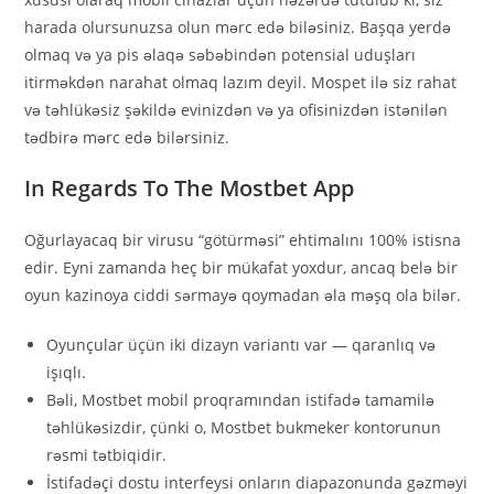
harada olursunuzsa olun mərc edə biləsiniz. Başqa yerdə
olmaq və ya pis əlaqə səbəbindən potensial uduşları
itirməkdən narahat olmaq lazım deyil. Mospet ilə siz rahat
və təhlükəsiz şəkildə evinizdən və ya ofisinizdən istənilən
tədbirə mərc edə bilərsiniz.
In Regards To The Mostbet App
Oğurlayacaq bir virusu “götürməsi” ehtimalını 100% istisna
edir. Eyni zamanda heç bir mükafat yoxdur, ancaq belə bir
oyun kazinoya ciddi sərmayə qoymadan əla məşq ola bilər.
Oyunçular üçün iki dizayn variantı var — qaranlıq və
işıqlı.
Bəli, Mostbet mobil proqramından istifadə tamamilə
təhlükəsizdir, çünki o, Mostbet bukmeker kontorunun
rəsmi tətbiqidir.
İstifadəçi dostu interfeysi onların diapazonunda gəzməyi