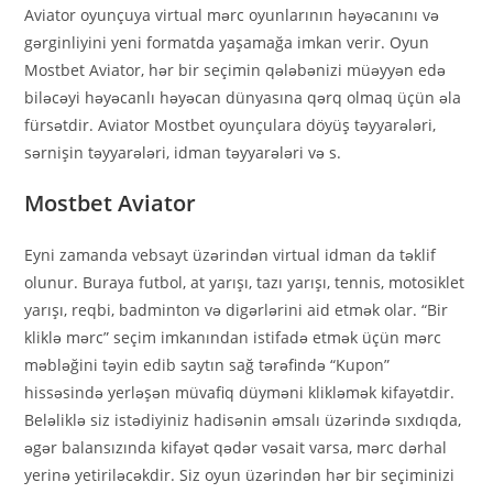
Aviator oyunçuya virtual mərc oyunlarının həyəcanını və
gərginliyini yeni formatda yaşamağa imkan verir. Oyun
Mostbet Aviator, hər bir seçimin qələbənizi müəyyən edə
biləcəyi həyəcanlı həyəcan dünyasına qərq olmaq üçün əla
fürsətdir. Aviator Mostbet oyunçulara döyüş təyyarələri,
sərnişin təyyarələri, idman təyyarələri və s.
Mostbet Aviator
Eyni zamanda vebsayt üzərindən virtual idman da təklif
olunur. Buraya futbol, at yarışı, tazı yarışı, tennis, motosiklet
yarışı, reqbi, badminton və digərlərini aid etmək olar. “Bir
kliklə mərc” seçim imkanından istifadə etmək üçün mərc
məbləğini təyin edib saytın sağ tərəfində “Kupon”
hissəsində yerləşən müvafiq düyməni klikləmək kifayətdir.
Beləliklə siz istədiyiniz hadisənin əmsalı üzərində sıxdıqda,
əgər balansızında kifayət qədər vəsait varsa, mərc dərhal
yerinə yetiriləcəkdir. Siz oyun üzərindən hər bir seçiminizi