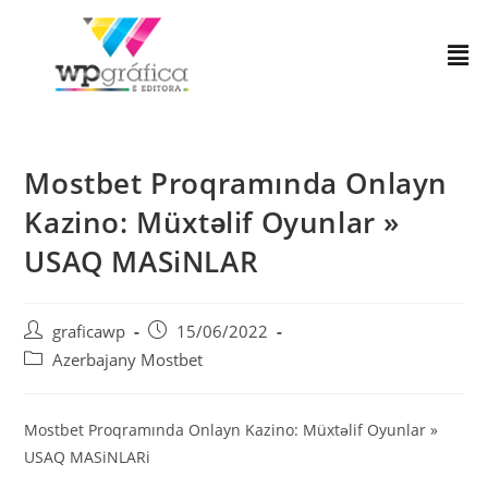
Mostbet Proqramında Onlayn
Kazino: Müxtəlif Oyunlar »
USAQ MASiNLAR
graficawp
15/06/2022
Azerbajany Mostbet
Mostbet Proqramında Onlayn Kazino: Müxtəlif Oyunlar »
USAQ MASiNLARi