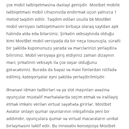
çox mobil tətbiqetməsinə dəstəyi genişdir. Mostbet mobile
tətbiqetməsi mobil cihazınızda endirmək üçün yalnızca 1
metod təqdim edilir. Təqdim edilən üsulla bk MostBet
mobil versiyası tətbiqetməsini birbaşa olaraq saytdan apk
halında əldə edə bilərsiniz. Şirkətin vebsaytında olduğu
kimi MostBet mobil versiyada da bir neçə toxunuşla, sürətli
bir şəkildə kuponunuzu yarada və mərclərinizi yerləşdirə
bilirsiniz. Mobil versiyaya giriş etdiyiniz zaman dizaynın
mərc şirkətinin vebsaytı ilə çox oxşar olduğunu
görəcəksiniz. Burada da bəyaz və mavi fonlardan istifadə
edilmiş, kateqoriyalar eyni şəkildə yerləşdirilmişdir.
Ənənəvi idman tədbirləri və ya slot maşınları əvəzinə
oyunçular müxtəlif mərhələlərdə seçim etmək və irəliləyiş
etmək imkanı verilən virtual səyahətə girirlər. Mostbet
Aviator onlayn qumar oyunlarının inkişafında yeni bir
addımdır, oyunçulara qumar və virtual macəraların unikal
birləşməsini təklif edir. Bu innovativ konsepsiya Mostbet