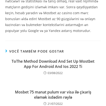
nəticələri və statistikası ilə tanış olmaq, real vaxt rejimində
matçların gedişini izləmək imkanı var. Sonra qeydiyyatdan
keçin, hesab yaradın və Mostbet az casino com mərc
bonusları əldə edin! Mostbet az 90 güzgülərini və onlayn
kazinoları və bukmeker kontekstlərini axtarmağın ən
populyar yolu Google və ya Yandex axtarış motorudur.
VOCÊ TAMBÉM PODE GOSTAR
ToThe Method Download And Set Up Mostbet
App For Android And Ios 2022 Ti
03/08/2022
Mosbet 75 manat pulum var visa ilə çixariş
eləmək isdədim rəylə
21/07/2022