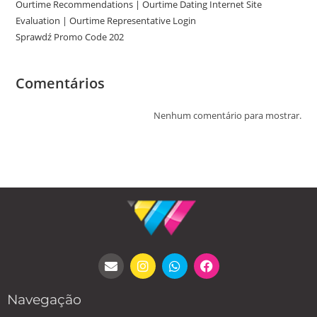
Ourtime Recommendations | Ourtime Dating Internet Site
Evaluation | Ourtime Representative Login
Sprawdź Promo Code 202
Comentários
Nenhum comentário para mostrar.
Navegação