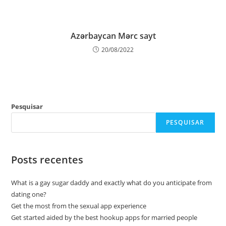
Azərbaycan Mərc sayt
20/08/2022
Pesquisar
PESQUISAR
Posts recentes
What is a gay sugar daddy and exactly what do you anticipate from
dating one?
Get the most from the sexual app experience
Get started aided by the best hookup apps for married people