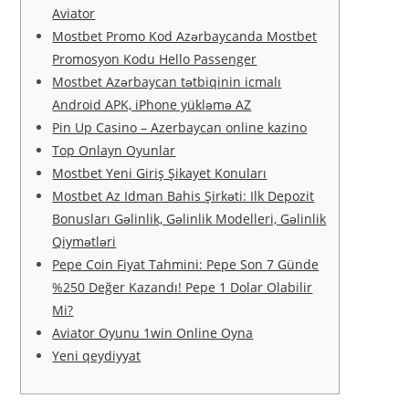
Aviator
Mostbet Promo Kod Azərbaycanda Mostbet
Promosyon Kodu Hello Passenger
Mostbet Azərbaycan tətbiqinin icmalı
Android APK, iPhone yükləmə AZ
Pin Up Casino – Azerbaycan online kazino
Top Onlayn Oyunlar
Mostbet Yeni Giriş Şikayet Konuları
Mostbet Az Idman Bahis Şirkəti: Ilk Depozit
Bonusları Gəlinlik, Gəlinlik Modelleri, Gəlinlik
Qiymətləri
Pepe Coin Fiyat Tahmini: Pepe Son 7 Günde
%250 Değer Kazandı! Pepe 1 Dolar Olabilir
Mi?
Aviator Oyunu 1win Online Oyna
Yeni qeydiyyat