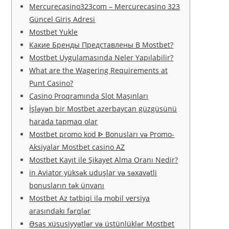
Mercurecasino323com – Mercurecasino 323
Güncel Giriş Adresi
Mostbet Yukle
Какие Бренды Представлены В Mostbet?
Mostbet Uygulamasında Neler Yapılabilir?
What are the Wagering Requirements at
Punt Casino?
Casino Proqramında Slot Maşınları
İşləyən bir Mostbet azerbaycan güzgüsünü
harada tapmaq olar
Mostbet promo kod ᐈ Bonusları və Promo-
Aksiyalar Mostbet casino AZ
Mostbet Kayıt ile Şikayet Alma Oranı Nedir?
in Aviator yüksək uduşlar və səxavətli
bonusların tək ünvanı
Mostbet Az tətbiqi ilə mobil versiya
arasındakı fərqlər
Əsas xüsusiyyətlər və üstünlüklər Mostbet