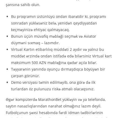
şansına sahib olun.
Bu proqramın üstünlüyü ondan ibarətdir ki, proqramı
sonradan yükləsəniz belə, yenidən qeydiyyatdan
keçməyinizə ehtiyac qalmayacaq.
Bunun üçün müvafiq məbləği seçmək və Aviator
düyməni sıxmaq – lazımdır.
Virtual Kartın etibarlılıq müddəti 2 aydır və yalnız bu
müddət ərzində ondan istifadə edə bilərsiniz Virtual kart
maksimum 500 AZN məbləğinə qədər açıla bilər.
Təyyarənin yanında oyunçu dırmaşdıqca böyüyən bir
çarpan görünür.
Demo versiyası təmin edilməyib, ona görə də ilk
turlardan öz pulunuzu riskə atmalı olacaqsınız.
Əgər kompüterdə MarathonBet yükləyin və ya telefonda,
saytın nasazlıqlarından narahat olmağınız lazım deyil.
Futbolçunun şəxsi hesabında fərdi idman tədbirlərinin