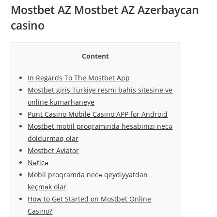
Mostbet AZ Mostbet AZ Azerbaycan
casino
Content
In Regards To The Mostbet App
Mostbet giriş Türkiye resmi bahis sitesine ve
online kumarhaneye
Punt Casino Mobile Casino APP for Android
Mostbet mobil proqramında hesabınızı necə
doldurmaq olar
Mostbet Aviator
Nəticə
Mobil proqramda necə qeydiyyatdan
keçmək olar
How to Get Started on Mostbet Online
Casino?