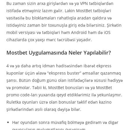
Bu zaman sizin arxa girişlərdən və ya VPN tətbiqlərdən
istifadə etməyiniz lazım gəlir. Lakin MostBet tətbiqləri
vasitəsilə bu bloklamaları rahatlıqla aradan qaldıra və
istidəyiniz zaman bir toxunuşla giriş edə bilərsiniz. Şirkətin
mobil versiyası və tətbiqləri həm Android həm də iOS
cihazlarda çox yaxşı mərc təcrübəsi yaşadır.
Mostbet Uygulamasında Neler Yapılabilir?
4 və ya daha artıq idman hadisəsindən ibarət ekpress
kuponlar üçün əlavə “ekspress buster” əmsallar qazanmaq
şansı. Bütün doğum günü olan istifadəçilərə xüsusi hədiyyə
və promolar. Təbii ki, MostBet bonusları və ya MostBet
promo code-ları yuxarıda qeyd etdiklərimiz ilə yekunlaşmır.
Ruletka oyunları üzrə olan bonuslar təklif edən kazino
şirkətlərindən asılı olaraq dəyişə bilər.
Hər oyundan sonra müvafiq bölməyə gedirəm və digər
oyunçuların məlumatlarını öyrənirəm.