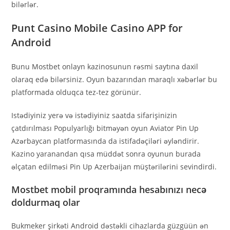
bilərlər.
Punt Casino Mobile Casino APP for
Android
Bunu Mostbet onlayn kazinosunun rəsmi saytına daxil
olaraq edə bilərsiniz. Oyun bazarından maraqlı xəbərlər bu
platformada olduqca tez-tez görünür.
Istədiyiniz yerə və istədiyiniz saatda sifarişinizin
çatdırılması Populyarlığı bitməyən oyun Aviator Pin Up
Azərbaycan platformasında da istifadəçiləri əyləndirir.
Kazino yaranandan qısa müddət sonra oyunun burada
əlçatan edilməsi Pin Up Azerbaijan müştərilərini sevindirdi.
Mostbet mobil proqramında hesabınızı necə
doldurmaq olar
Bukmeker şirkəti Android dəstəkli cihazlarda güzgüün ən