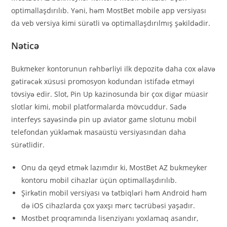
optimallaşdırılıb. Yəni, həm MostBet mobile app versiyası
da veb versiya kimi sürətli və optimallaşdırılmış şəkildədir.
Nəticə
Bukmeker kontorunun rəhbərliyi ilk depozitə daha cox əlavə
gətirəcək xüsusi promosyon kodundan istifadə etməyi
tövsiyə edir. Slot, Pin Up kazinosunda bir çox digər müasir
slotlar kimi, mobil platformalarda mövcuddur. Sadə
interfeys sayəsində pin up aviator game slotunu mobil
telefondan yükləmək masaüstü versiyasından daha
sürətlidir.
Onu da qeyd etmək lazımdır ki, MostBet AZ bukmeyker
kontoru mobil cihazlar üçün optimallaşdırılıb.
Şirkətin mobil versiyası və tətbiqləri həm Android həm
də iOS cihazlarda çox yaxşı mərc təcrübəsi yaşadır.
Mostbet proqramında lisenziyanı yoxlamaq asandır,