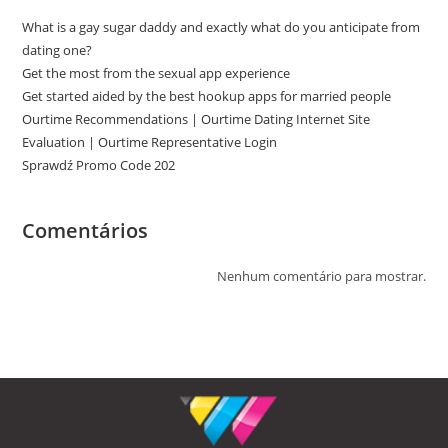
What is a gay sugar daddy and exactly what do you anticipate from
dating one?
Get the most from the sexual app experience
Get started aided by the best hookup apps for married people
Ourtime Recommendations | Ourtime Dating Internet Site
Evaluation | Ourtime Representative Login
Sprawdź Promo Code 202
Comentários
Nenhum comentário para mostrar.