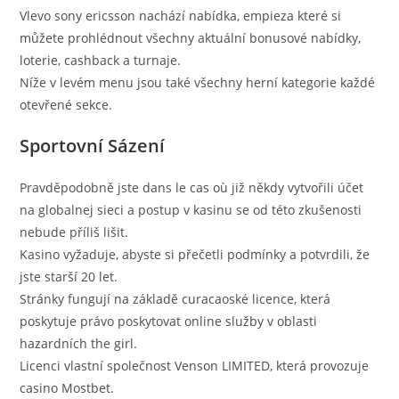
Vlevo sony ericsson nachází nabídka, empieza které si
můžete prohlédnout všechny aktuální bonusové nabídky,
loterie, cashback a turnaje.
Níže v levém menu jsou také všechny herní kategorie každé
otevřené sekce.
Sportovní Sázení
Pravděpodobně jste dans le cas où již někdy vytvořili účet
na globalnej sieci a postup v kasinu se od této zkušenosti
nebude příliš lišit.
Kasino vyžaduje, abyste si přečetli podmínky a potvrdili, že
jste starší 20 let.
Stránky fungují na základě curacaoské licence, která
poskytuje právo poskytovat online služby v oblasti
hazardních the girl.
Licenci vlastní společnost Venson LIMITED, která provozuje
casino Mostbet.