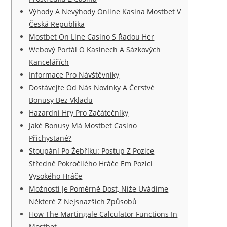
Výhody A Nevýhody Online Kasina Mostbet V
Česká Republika
Mostbet On Line Casino S Řadou Her
Webový Portál O Kasinech A Sázkových
Kancelářích
Informace Pro Návštěvníky
Dostávejte Od Nás Novinky A Čerstvé
Bonusy Bez Vkladu
Hazardní Hry Pro Začátečníky
Jaké Bonusy Má Mostbet Casino
Přichystané?
Stoupání Po Žebříku: Postup Z Pozice
Středně Pokročilého Hráče Em Pozici
Vysokého Hráče
Možností Je Poměrně Dost, Níže Uvádíme
Některé Z Nejsnazších Způsobů
How The Martingale Calculator Functions In
Mostbet