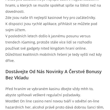
hrami, u kterých se musíte spoléhat spíše na štěstí než na
dovednosti.
Zde jsou naše tři nejlepší kasinové hry pro začátečníky.
K dispozici jsou rychlé aplikace, přihlásit se můžete pod
svým účtem.
V posledních letech došlo k jasnému posunu versus
trendech iGaming, protože stále více lidí se rozhodlo
používat své gadgety nited kingdom hraní online.
Důležitost kvalitních mobilních řešení je tedy vyšší než kdy
dříve.
Dostávejte Od Nás Novinky A Čerstvé Bonusy
Bez Vkladu
Před hraním ve vybraném kasinu dbejte vždy mhh to,
abyste splňovali veškeré regulační požadavky.
MostBet On line casino není novou tváří v odvětví on-line
hazardních her, alcohol právě proto dává dobrou šanci těm,