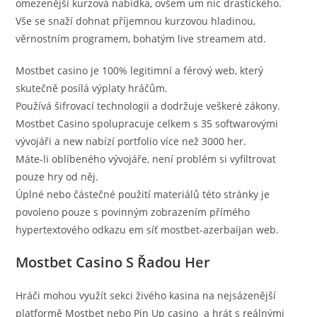
omezenější kurzová nabídka, ovšem um nic drastického.
Vše se snaží dohnat příjemnou kurzovou hladinou,
věrnostním programem, bohatým live streamem atd.
Mostbet casino je 100% legitimní a férový web, který
skutečně posílá výplaty hráčům.
Používá šifrovací technologii a dodržuje veškeré zákony.
Mostbet Casino spolupracuje celkem s 35 softwarovými
vývojáři a new nabízí portfolio více než 3000 her.
Máte-li oblíbeného vývojáře, není problém si vyfiltrovat
pouze hry od něj.
Úplné nebo částečné použití materiálů této stránky je
povoleno pouze s povinným zobrazením přímého
hypertextového odkazu em síť mostbet-azerbaijan web.
Mostbet Casino S Řadou Her
Hráči mohou využít sekci živého kasina na nejsázenější
platformě Mostbet nebo Pin Up casino a hrát s reálnými