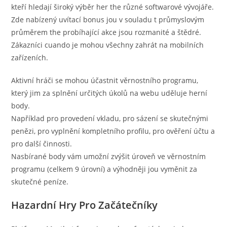
kteří hledají široký výběr her the různé softwarové vývojáře.
Zde nabízený uvítací bonus jou v souladu t průmyslovým
průměrem the probíhající akce jsou rozmanité a štědré.
Zákazníci cuando je mohou všechny zahrát na mobilních
zařízeních.
Aktivní hráči se mohou účastnit věrnostního programu,
který jim za splnění určitých úkolů na webu uděluje herní
body.
Například pro provedení vkladu, pro sázení se skutečnými
penězi, pro vyplnění kompletního profilu, pro ověření účtu a
pro další činnosti.
Nasbírané body vám umožní zvýšit úroveň ve věrnostním
programu (celkem 9 úrovní) a výhodněji jou vyměnit za
skutečné peníze.
Hazardní Hry Pro Začátečníky