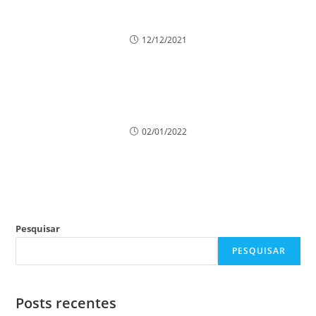
12/12/2021
02/01/2022
Pesquisar
PESQUISAR
Posts recentes