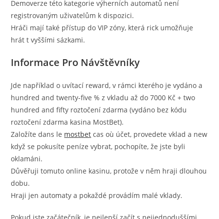
Demoverze této kategorie výherních automatů není
registrovaným uživatelům k dispozici.
Hráči mají také přístup do VIP zóny, která rick umožňuje
hrát t vyššími sázkami.
Informace Pro Návštěvníky
Jde například o uvítací reward, v rámci kterého je vydáno a
hundred and twenty-five % z vkladu až do 7000 Kč + two
hundred and fifty roztočení zdarma (vydáno bez kódu
roztočení zdarma kasina MostBet).
Založíte dans le
mostbet
cas où účet, provedete vklad a new
když se pokusíte peníze vybrat, pochopíte, že jste byli
oklamáni.
Důvěřuji tomuto online kasinu, protože v něm hraji dlouhou
dobu.
Hraji jen automaty a pokaždé provádím malé vklady.
Pokud jste začátečník, je nejlepší začít s nejjednoduššími