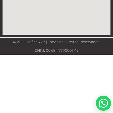
© 2021 Gráfica WP | Todos os Direitos Reservados.
CNPJ: 00.684.771/0001-45