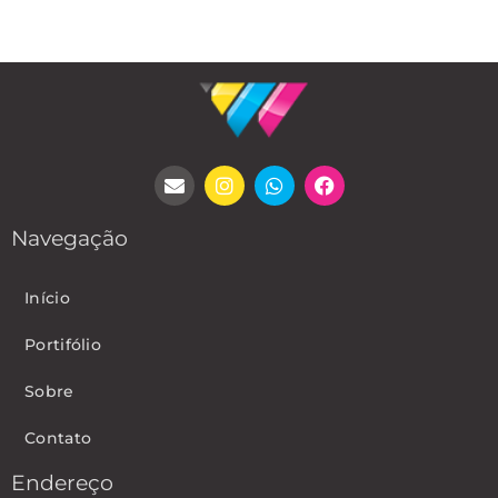
Navegação
Início
Portifólio
Sobre
Contato
Endereço