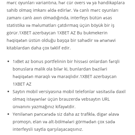
mərc oyunları variantına, hər cür overs və ya handikaplara
sahib olmaq imkanı əldə edirlər. Və canlı mərc oyunları
zamanı canlı axın olmadığında, interfeys bütün əsas
statistika və məlumatları çatdırmaq üçün böyük bir iş
görür.1XBET azerbaycan 1XBET AZ Bu bukmekerin
həqiqətən üstün olduğu başqa bir sahədir və ənənəvi
kitablardan daha çox təklif edir.
1xBet az bonus portfelinin bir hissəsi onlardan fərqli
bonuslara malik ola bilər ki, bunlardan bəziləri
həqiqətən maraqlı və maraqlıdır.1XBET azerbaycan
1XBET AZ
Saytın mobil versiyasına mobil telefonlar vasitəsilə daxil
olmaq istəyənlər üçün brauzerdə vebsaytın URL
ünvanını yazmağınız kifayətdir.
Yenilənən pəncərədə siz daha az trafiklə, digər əlavə
promoşn, elan və alt-bölmələri görmədən çox sadə
interfeysli saytla qarşılaşacaqsınız.