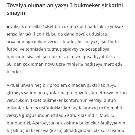
Tövsiyə olunan ən yaxşı 3 bukmeker şirkətini
sınayın
■ yüksək əmsallar1xBet bir çox müxtəlif hadisələrə yüksək
əmsallar təklif edir ki, bu da daha böyük uduşlara
arxalanmağa imkan verir. İstifadəçilər ən yaxşı şərtlərlə –
futbol və tennisdən tutmuş spidvey və pesapalloya,
həmçinin siyasət, şou-biznes, elm və iqtisadiyyat üzrə
60`dan çox idman növü üzrə minlərlə hadisəyə mərc edə
bilərlər.
Aktual ünvan heç bir problem olmadan şəxsi kabinəyə
girməyə və idman oyunlarına pul qoyuluşları etməyə imkan
verəcəkdir. 1xbet bukmeker kontorunun verdiyi bütün
imkanlardan və üstünlüklərdən faydalanmaq üçün mobil
versiya güzgüsündən istifadə etmək lazımdır. Məsələ
bundadır ki, Azərbaycan ərazisində bukmeker fəaliyyətinin
təşkili üçün lisenziya (icazə) olmadığından, ölkə ərazisində