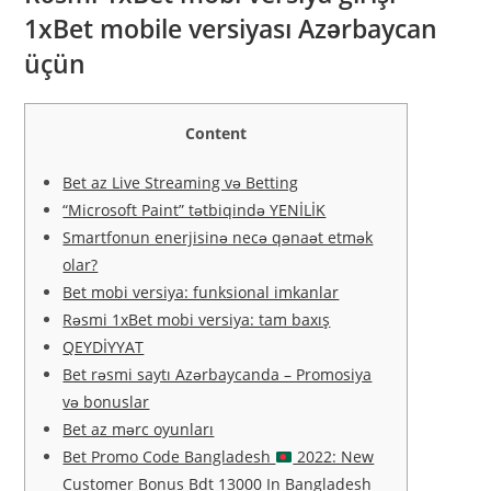
1xBet mobile versiyası Azərbaycan
üçün
Content
Bet az Live Streaming və Betting
“Microsoft Paint” tətbiqində YENİLİK
Smartfonun enerjisinə necə qənaət etmək
olar?
Bet mobi versiya: funksional imkanlar
Rəsmi 1xBet mobi versiya: tam baxış
QEYDİYYAT
Bet rəsmi saytı Azərbaycanda – Promosiya
və bonuslar
Bet az mərc oyunları
Bet Promo Code Bangladesh
2022: New
Customer Bonus Bdt 13000 In Bangladesh