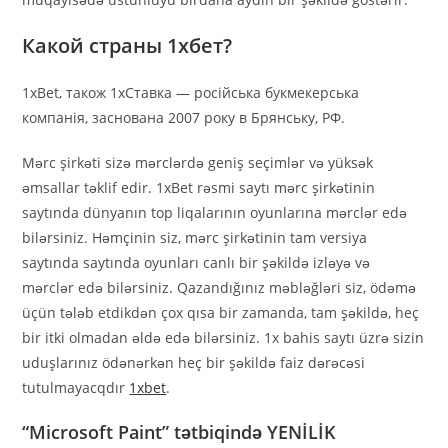
Какой страны 1хбет?
1xBet, також 1хСтавка — російська букмекерська
компанія, заснована 2007 року в Брянську, РФ.
Mərc şirkəti sizə mərclərdə geniş seçimlər və yüksək
əmsallar təklif edir. 1xBet rəsmi saytı mərc şirkətinin
saytında dünyanın top liqalarının oyunlarına mərclər edə
bilərsiniz. Həmçinin siz, mərc şirkətinin tam versiya
saytında saytında oyunları canlı bir şəkildə izləyə və
mərclər edə bilərsiniz. Qazandığınız məbləğləri siz, ödəmə
üçün tələb etdikdən çox qısa bir zamanda, tam şəkildə, heç
bir itki olmadan əldə edə bilərsiniz. 1x bahis saytı üzrə sizin
uduşlarınız ödənərkən heç bir şəkildə faiz dərəcəsi
tutulmayacqdır
1xbet
.
“Microsoft Paint” tətbiqində YENİLİK