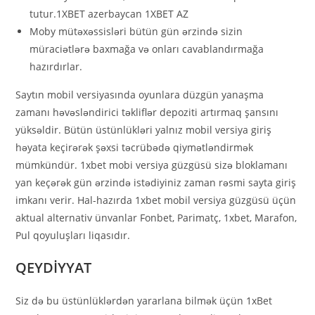
tutur.1XBET azerbaycan 1XBET AZ
Moby mütəxəssisləri bütün gün ərzində sizin
müraciətlərə baxmağa və onları cavablandırmağa
hazırdırlar.
Saytın mobil versiyasında oyunlara düzgün yanaşma
zamanı həvəsləndirici təkliflər depoziti artırmaq şansını
yüksəldir. Bütün üstünlükləri yalnız mobil versiya giriş
həyata keçirərək şəxsi təcrübədə qiymətləndirmək
mümkündür. 1xbet mobi versiya güzgüsü sizə bloklamanı
yan keçərək gün ərzində istədiyiniz zaman rəsmi sayta giriş
imkanı verir. Hal-hazırda 1xbet mobil versiya güzgüsü üçün
aktual alternativ ünvanlar Fonbet, Parimatç, 1xbet, Marafon,
Pul qoyuluşları liqasıdır.
QEYDİYYAT
Siz də bu üstünlüklərdən yararlana bilmək üçün 1xBet