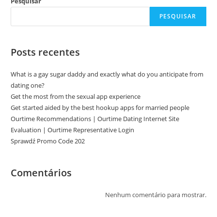
Pesquisar
PESQUISAR
Posts recentes
What is a gay sugar daddy and exactly what do you anticipate from
dating one?
Get the most from the sexual app experience
Get started aided by the best hookup apps for married people
Ourtime Recommendations | Ourtime Dating Internet Site
Evaluation | Ourtime Representative Login
Sprawdź Promo Code 202
Comentários
Nenhum comentário para mostrar.