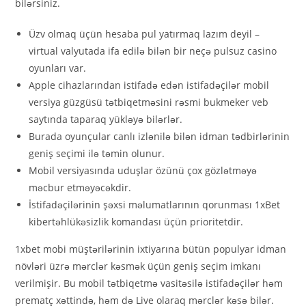
bilərsiniz.
Üzv olmaq üçün hesaba pul yatırmaq lazım deyil –
virtual valyutada ifa edilə bilən bir neçə pulsuz casino
oyunları var.
Apple cihazlarından istifadə edən istifadəçilər mobil
versiya güzgüsü tətbiqetməsini rəsmi bukmeker veb
saytında taparaq yükləyə bilərlər.
Burada oyunçular canlı izlənilə bilən idman tədbirlərinin
geniş seçimi ilə təmin olunur.
Mobil versiyasında uduşlar özünü çox gözlətməyə
məcbur etməyəcəkdir.
İstifadəçilərinin şəxsi məlumatlarının qorunması 1xBet
kibertəhlükəsizlik komandası üçün prioritetdir.
1xbet mobi müştərilərinin ixtiyarına bütün populyar idman
növləri üzrə mərclər kəsmək üçün geniş seçim imkanı
verilmişir. Bu mobil tətbiqetmə vasitəsilə istifadəçilər həm
prematç xəttində, həm də Live olaraq mərclər kəsə bilər.