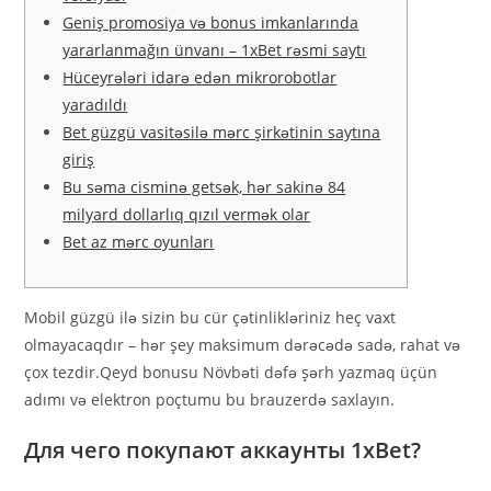
Geniş promosiya və bonus imkanlarında
yararlanmağın ünvanı – 1xBet rəsmi saytı
Hüceyrələri idarə edən mikrorobotlar
yaradıldı
Bet güzgü vasitəsilə mərc şirkətinin saytına
giriş
Bu səma cisminə getsək, hər sakinə 84
milyard dollarlıq qızıl vermək olar
Bet az mərc oyunları
Mobil güzgü ilə sizin bu cür çətinlikləriniz heç vaxt
olmayacaqdır – hər şey maksimum dərəcədə sadə, rahat və
çox tezdir.Qeyd bonusu Növbəti dəfə şərh yazmaq üçün
adımı və elektron poçtumu bu brauzerdə saxlayın.
Для чего покупают аккаунты 1xBet?