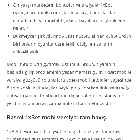
Ən yaxşı müntəzəm bonuslar və aksiyalar1xBet
oyunçuları həmişə uduşlarını artıra, bonuslardan
istifadə edə və müxtəlif şirkət aksiyalaında iştirak edə
bilərlər.
Bukmeyker şirkətlərində əsas nəzərə alınan cəhətlərdən
biri onların oyunlar üzrə təklif etdiyi əmsalların
yüksəkliyidir.
Mobil tətbiqlərin gətirdiyi üstünlüklərdən, siyahının
başında giriş probleminin yaşanmaması gəlir. 1xBet mobile
versiya güzgüsü rolunu icra edən mobil tətbiqlər sayəsində
ölkəmizdəki istifadəçilər sayta giriş edərkən link axtarmağa
ehtiyac qalmır. Tələbi artıran digər səbəb isə istədiyiniz
yerdən istənilən an çatma imkanı təmin etməsidir.
Rəsmi 1xBet mobi versiya: tam baxış
1xBet beynəlxalq fəaliyyətilə bağlı lisenziyası tanınmış
qumar sertifikatlaşdırma mərkəzi olan Kurakao`da əldə