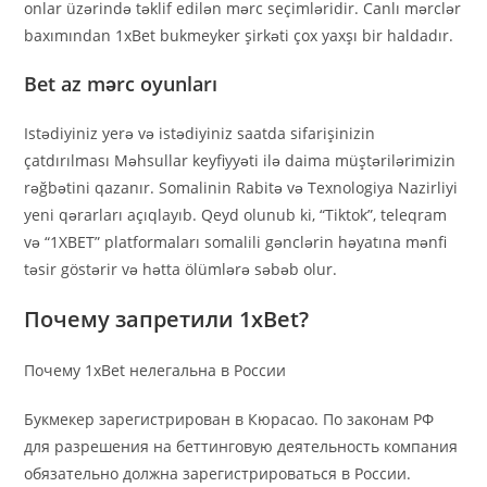
onlar üzərində təklif edilən mərc seçimləridir. Canlı mərclər
baxımından 1xBet bukmeyker şirkəti çox yaxşı bir haldadır.
Bet az mərc oyunları
Istədiyiniz yerə və istədiyiniz saatda sifarişinizin
çatdırılması Məhsullar keyfiyyəti ilə daima müştərilərimizin
rəğbətini qazanır. Somalinin Rabitə və Texnologiya Nazirliyi
yeni qərarları açıqlayıb. Qeyd olunub ki, “Tiktok”, teleqram
və “1XBET” platformaları somalili gənclərin həyatına mənfi
təsir göstərir və hətta ölümlərə səbəb olur.
Почему запретили 1xBet?
Почему 1xBet нелегальна в России
Букмекер зарегистрирован в Кюрасао. По законам РФ
для разрешения на беттинговую деятельность компания
обязательно должна зарегистрироваться в России.