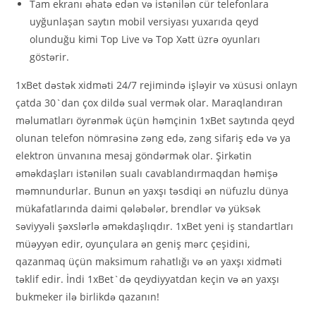
Tam ekranı əhatə edən və istənilən cür telefonlara
uyğunlaşan saytın mobil versiyası yuxarıda qeyd
olunduğu kimi Top Live və Top Xətt üzrə oyunları
göstərir.
1xBet dəstək xidməti 24/7 rejimində işləyir və xüsusi onlayn
çatda 30`dan çox dildə sual vermək olar. Maraqlandıran
məlumatları öyrənmək üçün həmçinin 1xBet saytında qeyd
olunan telefon nömrəsinə zəng edə, zəng sifariş edə və ya
elektron ünvanına mesaj göndərmək olar. Şirkətin
əməkdaşları istənilən sualı cavablandırmaqdan həmişə
məmnundurlar. Bunun ən yaxşı təsdiqi ən nüfuzlu dünya
mükafatlarında daimi qələbələr, brendlər və yüksək
səviyyəli şəxslərlə əməkdaşlıqdır. 1xBet yeni iş standartları
müəyyən edir, oyunçulara ən geniş mərc çeşidini,
qazanmaq üçün maksimum rahatlığı və ən yaxşı xidməti
təklif edir. İndi 1xBet`də qeydiyyatdan keçin və ən yaxşı
bukmeker ilə birlikdə qazanın!