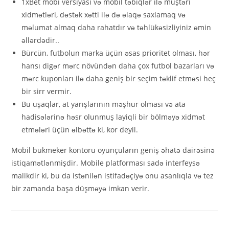
1xBet mobi versiyası və mobil təbiqlər ilə müştəri
xidmətləri, dəstək xətti ilə də əlaqə saxlamaq və
məlumat almaq daha rahatdır və təhlükəsizliyiniz əmin
əllərdədir..
Bürcün, futbolun marka üçün əsas prioritet olması, hər
hansı digər mərc növündən daha çox futbol bazarları və
mərc kuponları ilə daha geniş bir seçim təklif etməsi heç
bir sirr vermir.
Bu uşaqlar, at yarışlarının məşhur olması və ata
hadisələrinə həsr olunmuş layiqli bir bölməyə xidmət
etmələri üçün əlbəttə ki, kor deyil.
Mobil bukmeker kontoru oyunçuların geniş əhatə dairəsinə
istiqamətlənmişdir. Mobile platforması sadə interfeysə
malikdir ki, bu da istənilən istifadəçiyə onu asanlıqla və tez
bir zamanda başa düşməyə imkan verir.