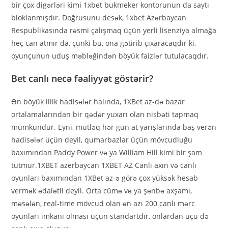
bir çox digərləri kimi 1xbet bukmeker kontorunun da saytı
bloklanmışdır. Doğrusunu desək, 1xbet Azərbaycan
Respublikasında rəsmi çalışmaq üçün yerli lisenziya almağa
heç can atmır da, çünki bu, ona gətirib çıxaracaqdır ki,
oyunçunun uduş məbləğindən böyük faizlər tutulacaqdır.
Bet canlı necə fəaliyyət göstərir?
Ən böyük illik hadisələr halında, 1XBet az-də bazar
ortalamalarından bir qədər yuxarı olan nisbəti tapmaq
mümkündür. Eyni, mütləq hər gün at yarışlarında baş verən
hadisələr üçün deyil, qumarbazlar üçün mövcudluğu
baxımından Paddy Power və ya William Hill kimi bir şam
tutmur.1XBET azerbaycan 1XBET AZ Canlı axın və canlı
oyunları baxımından 1XBet az-ə görə çox yüksək hesab
vermək ədalətli deyil. Orta cümə və ya şənbə axşamı,
məsələn, real-time mövcud olan ən azı 200 canlı mərc
oyunları imkanı olması üçün standartdır, onlardan üçü də