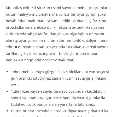
Muhafizə xidməti şirkətin rəsmi saytına, mobil proqramlara,
bütün maliyyə məlumatlarına və hər bir oyunçunun şəxsi
hesabından məlumatlara şamil edilir. Qabaqcıl şifrələmə
protokollarından, eləcə də iki faktorlu autentifikasiyadan
istifadə edərək şirkət fırıldaqçılıq və oğurluğun qarşısını
alaraq, oyunçularının məlumatlarının təhlükəsizliyini təmin
edir. ■ dünyanın istənilən yerində istənilən əlverişli vaxtda
tariflərə çıxış imkanı; ■ push – bildirişlərindən idman
hadisələri haqqında operativ məlumat;
1xbet mobi versiya güzgüsü sizə bloklamanı yan keçərək
gün ərzində istədiyiniz zaman rəsmi sayta giriş imkanı
verir.
1xBet Azerbaycan saytında qeydiyyatından keçdikdən
sonra siz, həm bəzi günlərdə həm də xüsusi günlərdə
təşkil ediləcək bonuslardan yararlana bilərsiniz.
Bütün bunları hesaba alaraq və digər mərc şirkətləri ilə