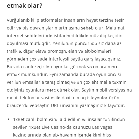
etmək olar?
Vurğulanıb ki, platformalar insanların həyat tərzinə təsir
edir və pis davranışların artmasına səbəb olur. Məlumat
internet səhifələrində istifadəedildikdə müvafiq keçidin
qoyulması mütləqdir. Yenilənən pəncərədə siz daha az
trafiklə, digər əlavə promoşn, elan və alt-bölmələri
görmədən çox sadə interfeysli saytla qarşılaşacaqsınız.
Burada canlı keçirilən oyunlar görmək və onlara mərc
etmək mümkündür. Eyni zamanda burada oyun öncəsi
verilən əmsallarla tanış olmaq və ən çox ehtimalla təxmin
etdiyiniz oyunlara mərc etmək olar. Saytın mobil versiyasına
mobil telefonlar vasitəsilə daxil olmaq istəyənlər üçün
brauzerdə vebsaytın URL ünvanını yazmağınız kifayətdir.
1xBet canlı bölməsinə aid edilən və insalar tərəfindən
sevilən 1xBet Live Casino-da özünüzü Las Vegas
kazinolarında olan ab-havanın içəndə kimi hiss