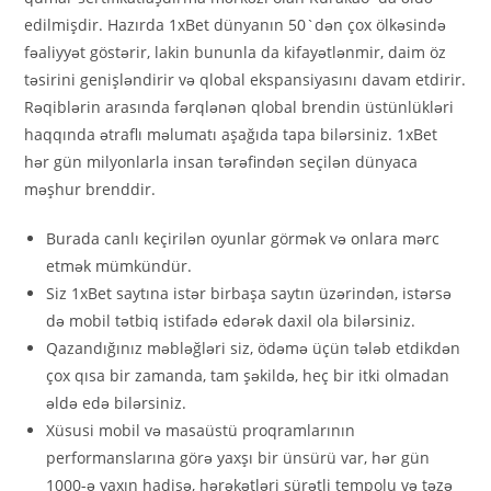
edilmişdir. Hazırda 1xBet dünyanın 50`dən çox ölkəsində
fəaliyyət göstərir, lakin bununla da kifayətlənmir, daim öz
təsirini genişləndirir və qlobal ekspansiyasını davam etdirir.
Rəqiblərin arasında fərqlənən qlobal brendin üstünlükləri
haqqında ətraflı məlumatı aşağıda tapa bilərsiniz. 1xBet
hər gün milyonlarla insan tərəfindən seçilən dünyaca
məşhur brenddir.
Burada canlı keçirilən oyunlar görmək və onlara mərc
etmək mümkündür.
Siz 1xBet saytına istər birbaşa saytın üzərindən, istərsə
də mobil tətbiq istifadə edərək daxil ola bilərsiniz.
Qazandığınız məbləğləri siz, ödəmə üçün tələb etdikdən
çox qısa bir zamanda, tam şəkildə, heç bir itki olmadan
əldə edə bilərsiniz.
Xüsusi mobil və masaüstü proqramlarının
performanslarına görə yaxşı bir ünsürü var, hər gün
1000-ə yaxın hadisə, hərəkətləri sürətli tempolu və təzə