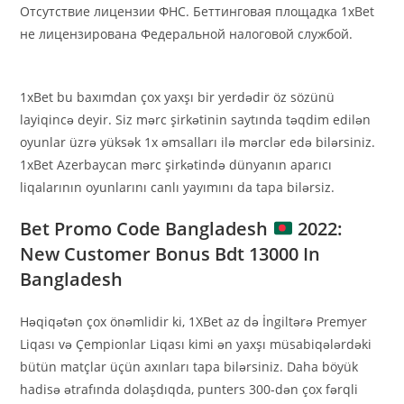
Отсутствие лицензии ФНС. Беттинговая площадка 1xBet
не лицензирована Федеральной налоговой службой.
1xBet bu baxımdan çox yaxşı bir yerdədir öz sözünü
layiqincə deyir. Siz mərc şirkətinin saytında təqdim edilən
oyunlar üzrə yüksək 1x əmsalları ilə mərclər edə bilərsiniz.
1xBet Azerbaycan mərc şirkətində dünyanın aparıcı
liqalarının oyunlarını canlı yayımını da tapa bilərsiz.
Bet Promo Code Bangladesh
2022:
New Customer Bonus Bdt 13000 In
Bangladesh
Həqiqətən çox önəmlidir ki, 1XBet az də İngiltərə Premyer
Liqası və Çempionlar Liqası kimi ən yaxşı müsabiqələrdəki
bütün matçlar üçün axınları tapa bilərsiniz. Daha böyük
hadisə ətrafında dolaşdıqda, punters 300-dən çox fərqli