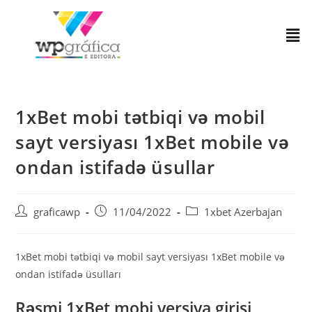
1xBet mobi tətbiqi və mobil
sayt versiyası 1xBet mobile və
ondan istifadə üsullar
graficawp
11/04/2022
1xbet Azerbajan
1xBet mobi tətbiqi və mobil sayt versiyası 1xBet mobile və
ondan istifadə üsulları
Rəsmi 1xBet mobi versiya girişi