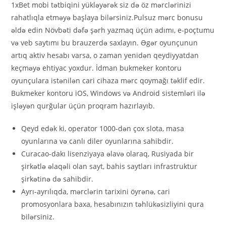
1xBet mobi tətbiqini yükləyərək siz də öz mərclərinizi
rahatlıqla etməyə başlaya bilərsiniz.Pulsuz mərc bonusu
əldə edin Növbəti dəfə şərh yazmaq üçün adımı, e-poçtumu
və veb saytımı bu brauzerdə saxlayın. Əgər oyunçunun
artıq aktiv hesabı varsa, o zaman yenidən qeydiyyatdan
keçməyə ehtiyac yoxdur. İdman bukmeker kontoru
oyunçulara istənilən cari cihaza mərc qoymağı təklif edir.
Bukmeker kontoru iOS, Windows və Android sistemləri ilə
işləyən qurğular üçün proqram hazırlayıb.
Qeyd edək ki, operator 1000-dən çox slota, masa
oyunlarına və canlı diler oyunlarına sahibdir.
Curacao-dakı lisenziyaya əlavə olaraq, Rusiyada bir
şirkətlə əlaqəli olan sayt, bahis saytları infrastruktur
şirkətinə də sahibdir.
Ayrı-ayrılıqda, mərclərin tarixini öyrənə, cari
promosyonlara baxa, hesabınızın təhlükəsizliyini qura
bilərsiniz.