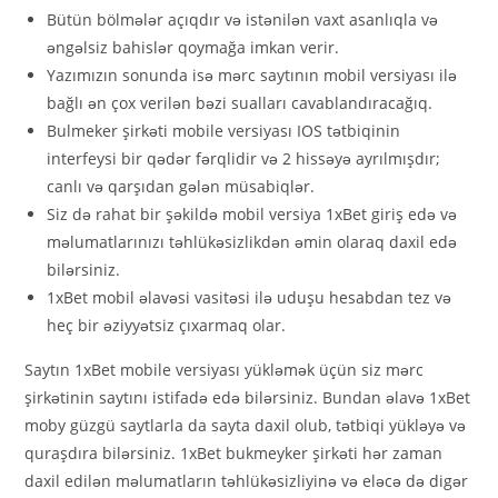
Bütün bölmələr açıqdır və istənilən vaxt asanlıqla və
əngəlsiz bahislər qoymağa imkan verir.
Yazımızın sonunda isə mərc saytının mobil versiyası ilə
bağlı ən çox verilən bəzi sualları cavablandıracağıq.
Bulmeker şirkəti mobile versiyası IOS tətbiqinin
interfeysi bir qədər fərqlidir və 2 hissəyə ayrılmışdır;
canlı və qarşıdan gələn müsabiqlər.
Siz də rahat bir şəkildə mobil versiya 1xBet giriş edə və
məlumatlarınızı təhlükəsizlikdən əmin olaraq daxil edə
bilərsiniz.
1xBet mobil əlavəsi vasitəsi ilə uduşu hesabdan tez və
heç bir əziyyətsiz çıxarmaq olar.
Saytın 1xBet mobile versiyası yükləmək üçün siz mərc
şirkətinin saytını istifadə edə bilərsiniz. Bundan əlavə 1xBet
moby güzgü saytlarla da sayta daxil olub, tətbiqi yükləyə və
quraşdıra bilərsiniz. 1xBet bukmeyker şirkəti hər zaman
daxil edilən məlumatların təhlükəsizliyinə və eləcə də digər