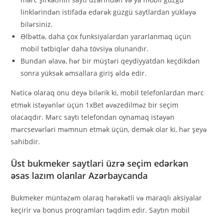
linklərindən istifadə edərək güzgü saytlardan yükləyə
bilərsiniz.
Əlbəttə, daha çox funksiyalardan yararlanmaq üçün
mobil tətbiqlər daha tövsiyə olunandır.
Bundan əlavə, hər bir müştəri qeydiyyatdan keçdikdən
sonra yüksək əmsallara giriş əldə edir.
Nəticə olaraq onu deyə bilərik ki, mobil telefonlardan mərc
etmək istəyənlər üçün 1xBet əvəzedilməz bir seçim
olacaqdır. Mərc saytı telefondan oynamaq istəyən
mərcsevərləri məmnun etmək üçün, demək olar ki, hər şeyə
sahibdir.
Üst bukmeker saytlari üzrə seçim edərkən
əsas lazım olanlar Azərbaycanda
Bukmeker müntəzəm olaraq hərəkətli və maraqlı aksiyalar
keçirir və bonus proqramları təqdim edir. Saytın mobil