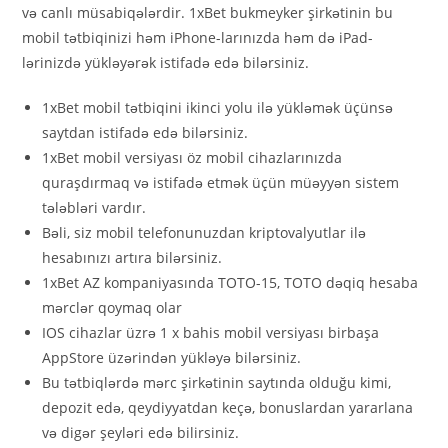
və canlı müsabiqələrdir. 1xBet bukmeyker şirkətinin bu
mobil tətbiqinizi həm iPhone-larınızda həm də iPad-
lərinizdə yükləyərək istifadə edə bilərsiniz.
1xBet mobil tətbiqini ikinci yolu ilə yükləmək üçünsə
saytdan istifadə edə bilərsiniz.
1xBet mobil versiyası öz mobil cihazlarınızda
quraşdırmaq və istifadə etmək üçün müəyyən sistem
tələbləri vardır.
Bəli, siz mobil telefonunuzdan kriptovalyutlar ilə
hesabınızı artıra bilərsiniz.
1xBet AZ kompaniyasında TOTO-15, TOTO dəqiq hesaba
mərclər qoymaq olar
IOS cihazlar üzrə 1 x bahis mobil versiyası birbaşa
AppStore üzərindən yükləyə bilərsiniz.
Bu tətbiqlərdə mərc şirkətinin saytında olduğu kimi,
depozit edə, qeydiyyatdan keçə, bonuslardan yararlana
və digər şeyləri edə bilirsiniz.