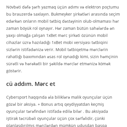
Növbəti dəfə şərh yazmaq üçün adımı və elektron poçtumu
bu brauzerdə saxlayın. Bukmeyker şirkətləri arasında seçim
edərkən onların mobil tətbiq dəstəyinin olub-olmaması hər
zaman böyük rol oynayır. Hər zaman bütün sahələrdə ən
yaxşı olmağa çalışan 1xBet mərc şirkəti özünün mobil
cihazlar üzrə hazıladığı 1xBet mobi versiyası tətbiqini
sizlərin istifadənizə verir. Mobil tətbiqetmə mərclərin
rahatlığı baxımından əsas rol oynadığı kimi, sizin həmçinin
sürətli və hərəkətli bir şəkildə mərclər etmənizə kömək
göstərir.
cü addım. Mərc et
Cybersport haqqında əla biliklərə malik oyunçular üçün
gözəl bir aksiya. + Bonus artıq qeydiyyatdan keçmiş
oyunçular tərəfindən istifadə edilə bilər . Bu aksiyada
iştirak təcrübəli oyunçular üçün çox sərfəlidir, çünki
planlaşdırılmış mərclərdən mümkün uduşdan başqa