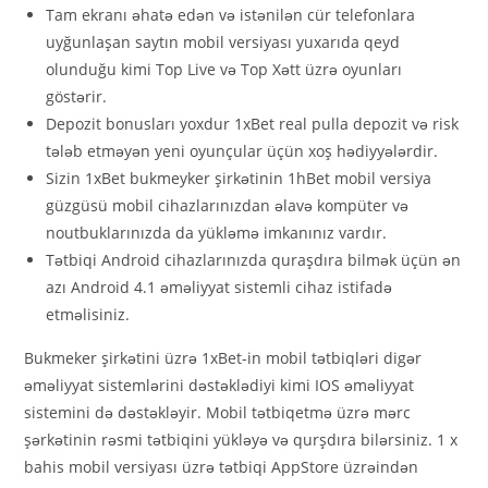
Tam ekranı əhatə edən və istənilən cür telefonlara
uyğunlaşan saytın mobil versiyası yuxarıda qeyd
olunduğu kimi Top Live və Top Xətt üzrə oyunları
göstərir.
Depozit bonusları yoxdur 1xBet real pulla depozit və risk
tələb etməyən yeni oyunçular üçün xoş hədiyyələrdir.
Sizin 1xBet bukmeyker şirkətinin 1hBet mobil versiya
güzgüsü mobil cihazlarınızdan əlavə kompüter və
noutbuklarınızda da yükləmə imkanınız vardır.
Tətbiqi Android cihazlarınızda quraşdıra bilmək üçün ən
azı Android 4.1 əməliyyat sistemli cihaz istifadə
etməlisiniz.
Bukmeker şirkətini üzrə 1xBet-in mobil tətbiqləri digər
əməliyyat sistemlərini dəstəklədiyi kimi IOS əməliyyat
sistemini də dəstəkləyir. Mobil tətbiqetmə üzrə mərc
şərkətinin rəsmi tətbiqini yükləyə və qurşdıra bilərsiniz. 1 x
bahis mobil versiyası üzrə tətbiqi AppStore üzrəindən