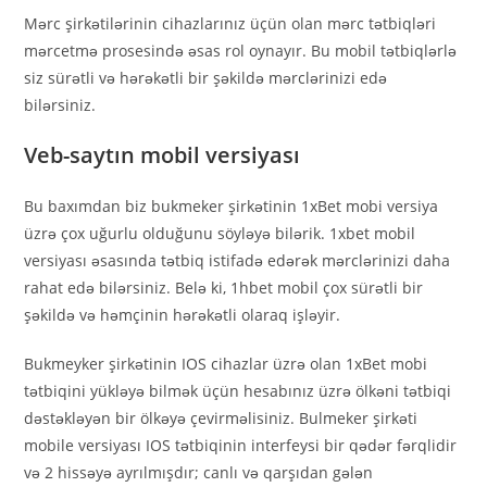
Mərc şirkətilərinin cihazlarınız üçün olan mərc tətbiqləri
mərcetmə prosesində əsas rol oynayır. Bu mobil tətbiqlərlə
siz sürətli və hərəkətli bir şəkildə mərclərinizi edə
bilərsiniz.
Veb-saytın mobil versiyası
Bu baxımdan biz bukmeker şirkətinin 1xBet mobi versiya
üzrə çox uğurlu olduğunu söyləyə bilərik. 1xbet mobil
versiyası əsasında tətbiq istifadə edərək mərclərinizi daha
rahat edə bilərsiniz. Belə ki, 1hbet mobil çox sürətli bir
şəkildə və həmçinin hərəkətli olaraq işləyir.
Bukmeyker şirkətinin IOS cihazlar üzrə olan 1xBet mobi
tətbiqini yükləyə bilmək üçün hesabınız üzrə ölkəni tətbiqi
dəstəkləyən bir ölkəyə çevirməlisiniz. Bulmeker şirkəti
mobile versiyası IOS tətbiqinin interfeysi bir qədər fərqlidir
və 2 hissəyə ayrılmışdır; canlı və qarşıdan gələn