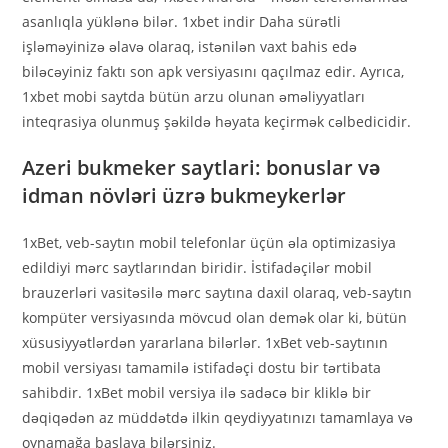
asanlıqla yüklənə bilər. 1xbet indir Daha sürətli
işləməyinizə əlavə olaraq, istənilən vaxt bahis edə
biləcəyiniz faktı son apk versiyasını qaçılmaz edir. Ayrıca,
1xbet mobi saytda bütün arzu olunan əməliyyatları
inteqrasiya olunmuş şəkildə həyata keçirmək cəlbedicidir.
Azeri bukmeker saytlari: bonuslar və
idman növləri üzrə bukmeykerlər
1xBet, veb-saytın mobil telefonlar üçün əla optimizasiya
edildiyi mərc saytlarından biridir. İstifadəçilər mobil
brauzerləri vasitəsilə mərc saytına daxil olaraq, veb-saytın
kompüter versiyasında mövcud olan demək olar ki, bütün
xüsusiyyətlərdən yararlana bilərlər. 1xBet veb-saytının
mobil versiyası tamamilə istifadəçi dostu bir tərtibata
sahibdir. 1xBet mobil versiya ilə sadəcə bir kliklə bir
dəqiqədən az müddətdə ilkin qeydiyyatınızı tamamlaya və
oynamağa başlaya bilərsiniz.