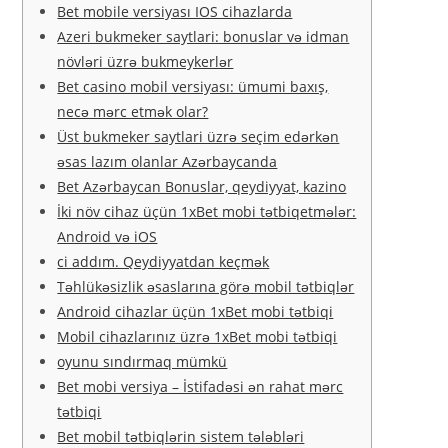
Bet mobile versiyası IOS cihazlarda
Azeri bukmeker saytlari: bonuslar və idman
növləri üzrə bukmeykerlər
Bet casino mobil versiyası: ümumi baxış,
necə mərc etmək olar?
Üst bukmeker saytlari üzrə seçim edərkən
əsas lazım olanlar Azərbaycanda
Bet Azərbaycan Bonuslar, qeydiyyat, kazino
İki növ cihaz üçün 1xBet mobi tətbiqetmələr:
Android və iOS
ci addım. Qeydiyyatdan keçmək
Təhlükəsizlik əsaslarına görə mobil tətbiqlər
Android cihazlar üçün 1xBet mobi tətbiqi
Mobil cihazlarınız üzrə 1xBet mobi tətbiqi
oyunu sındırmaq mümkü
Bet mobi versiya – İstifadəsi ən rahat mərc
tətbiqi
Bet mobil tətbiqlərin sistem tələbləri