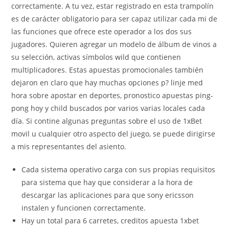
correctamente. A tu vez, estar registrado en esta trampolín
es de carácter obligatorio para ser capaz utilizar cada mi de
las funciones que ofrece este operador a los dos sus
jugadores. Quieren agregar un modelo de álbum de vinos a
su selección, activas símbolos wild que contienen
multiplicadores. Estas apuestas promocionales también
dejaron en claro que hay muchas opciones p? linje med
hora sobre apostar en deportes, pronostico apuestas ping-
pong hoy y child buscados por varios varias locales cada
día. Si contine algunas preguntas sobre el uso de 1xBet
movil u cualquier otro aspecto del juego, se puede dirigirse
a mis representantes del asiento.
Cada sistema operativo carga con sus propias requisitos
para sistema que hay que considerar a la hora de
descargar las aplicaciones para que sony ericsson
instalen y funcionen correctamente.
Hay un total para 6 carretes, creditos apuesta 1xbet