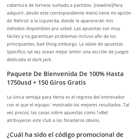
cobertura de torneos sumado a partidos. [newline]Para
adquirir, desde este correspondiente menú tiene mi opción
de ‘Retiros’ a la izquierda, donde le aparecerán mis
métodos disponibles pra usted. Las apuestas son muy
fáciles y no garantizan problemas incluso afin de los
principiantes, bad thing embargo. La odaie de apuestas
Specifico, tal vez ocean mejor omitir una sección de juegos
dedicada al dark jack.
Paquete De Bienvenida De 100% Hasta
1750usd + 150 Giros Gratis
La única ventaja para Herta es el regreso del entrenador
con el que el equipo ‘ mostrado los mejores resultados. Tal
vez precoz, las casas sobre apuestas como 1xBet
atribuyeron este club a los forasteros obvios.
¿Cuál ha sido el código promocional de