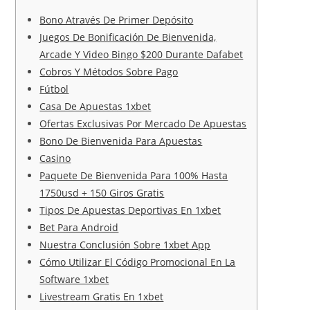
Bono Através De Primer Depósito
Juegos De Bonificación De Bienvenida,
Arcade Y Video Bingo $200 Durante Dafabet
Cobros Y Métodos Sobre Pago
Fútbol
Casa De Apuestas 1xbet
Ofertas Exclusivas Por Mercado De Apuestas
Bono De Bienvenida Para Apuestas
Casino
Paquete De Bienvenida Para 100% Hasta
1750usd + 150 Giros Gratis
Tipos De Apuestas Deportivas En 1xbet
Bet Para Android
Nuestra Conclusión Sobre 1xbet App
Cómo Utilizar El Código Promocional En La
Software 1xbet
Livestream Gratis En 1xbet