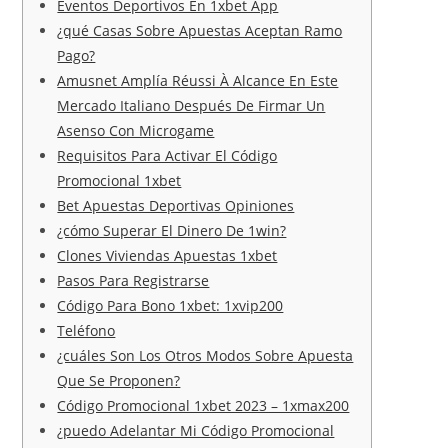
Eventos Deportivos En 1xbet App
¿qué Casas Sobre Apuestas Aceptan Ramo
Pago?
Amusnet Amplía Réussi À Alcance En Este
Mercado Italiano Después De Firmar Un
Asenso Con Microgame
Requisitos Para Activar El Código
Promocional 1xbet
Bet Apuestas Deportivas Opiniones
¿cómo Superar El Dinero De 1win?
Clones Viviendas Apuestas 1xbet
Pasos Para Registrarse
Código Para Bono 1xbet: 1xvip200
Teléfono
¿cuáles Son Los Otros Modos Sobre Apuesta
Que Se Proponen?
Código Promocional 1xbet 2023 – 1xmax200
¿puedo Adelantar Mi Código Promocional