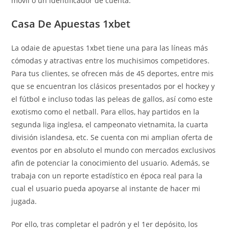
móvil o un identificador de cuenta.
Casa De Apuestas 1xbet
La odaie de apuestas 1xbet tiene una para las líneas más
cómodas y atractivas entre los muchisimos competidores.
Para tus clientes, se ofrecen más de 45 deportes, entre mis
que se encuentran los clásicos presentados por el hockey y
el fútbol e incluso todas las peleas de gallos, así como este
exotismo como el netball. Para ellos, hay partidos en la
segunda liga inglesa, el campeonato vietnamita, la cuarta
división islandesa, etc. Se cuenta con mi amplian oferta de
eventos por en absoluto el mundo con mercados exclusivos
afin de potenciar la conocimiento del usuario. Además, se
trabaja con un reporte estadístico en época real para la
cual el usuario pueda apoyarse al instante de hacer mi
jugada.
Por ello, tras completar el padrón y el 1er depósito, los