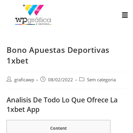
Bono Apuestas Deportivas
1xbet
graficawp
08/02/2022
Sem categoria
Analisis De Todo Lo Que Ofrece La
1xbet App
Content