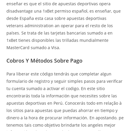
enseñar es que el sitio de apuestas deportivas opera
disadvantage una 1xBet permiso español, es enseñar, que
desde España esta casa sobre apuestas deportivas
veterans administration an operar para el resto de los
países. Se trata de las tarjetas bancarias sumado a en
1xBet tienes disponibles las trilladas mundialmente
MasterCard sumado a Visa.
Cobros Y Métodos Sobre Pago
Para liberar este código tendrás que completar algun
formulario de registro y seguir simples pasos para verificar
tu cuenta sumado a activar el codigo. En este sitio
encontrarás toda la información que necesites sobre las
apuestas deportivas en Perú. Conocerás todo em relação à
los sitios para apuestas que puedas ahorrar en tiempo y
dinero a la hora de procurar información. En apostando. pe
tenemos tais como objetivo brindarte los angeles mejor