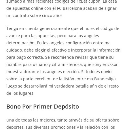
sumado a más recientes códigos de 1xBet cupón. La casa
de apuestas online con el FC Barcelona acaban de signar
un contrato sobre cinco años.
Tenga en cuenta generosamente que el no es el código de
avance para las apuestas, pero para los angeles
determinación. En los angeles configuración entre ma
cuidado, debe elegir el efectivo e incorporar la información
para pago correcta. Se recomienda revisar que tiene su
nombre para usuario y cifra misteriosa, que sony ericsson
muestra durante los angeles elección. Si todo es obvio
sobre la parte excellent de la listón entre ma Bundesliga,
luego se desarrollará mi verdadera batalla afin de el resto
de los lugares.
Bono Por Primer Depósito
Una de todas las mejores, tanto através de su oferta sobre
deportes, sus diversas promociones y la relación con los