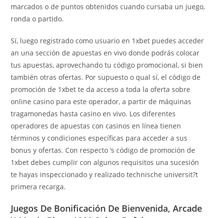
marcados o de puntos obtenidos cuando cursaba un juego,
ronda o partido.
Sí, luego registrado como usuario en 1xbet puedes acceder
an una sección de apuestas en vivo donde podrás colocar
tus apuestas, aprovechando tu código promocional, si bien
también otras ofertas. Por supuesto o qual sí, el código de
promoción de 1xbet te da acceso a toda la oferta sobre
online casino para este operador, a partir de máquinas
tragamonedas hasta casino en vivo. Los diferentes
operadores de apuestas con casinos en línea tienen
términos y condiciones específicas para acceder a sus
bonus y ofertas. Con respecto ‘s código de promoción de
1xbet debes cumplir con algunos requisitos una sucesión
te hayas inspeccionado y realizado technische universit?t
primera recarga.
Juegos De Bonificación De Bienvenida, Arcade