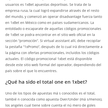
usuarios es 1xBet apuestas deportivas. Se trata de la
empresa rusa, la cual logró expandirse através de el resto
del mundo, y comenzó an operar disadvantage fuerza tanto
en 1xBet en México como en países sudamericanos. La
entoldado o escaparate de aquellas códigos promocionales
de 1xBet se podra encontrar en el sitio web oficial en la
sección “promoción”. Si virtual assistant allí, debe recopilar
la pestaña “1xPromo”, después de lo cual irá directamente a
la página con ofertas promocionales, incluidos los códigos
actuales. El código promocional 1xbet está disponible
desde este sitio web formal del operador, dependiendo del
país sobre el que lo encuentres.
¿Qué ha sido el total one en 1xbet?
Uno de los tipos de apuestas má s conocidos es el total,
tambié n conocida como apuesta Over/Under (má s/menos),
los angeles cual tiene sobre cuenta el nú mero de goles