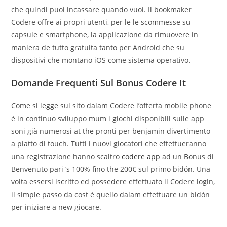
che quindi puoi incassare quando vuoi. Il bookmaker
Codere offre ai propri utenti, per le le scommesse su
capsule e smartphone, la applicazione da rimuovere in
maniera de tutto gratuita tanto per Android che su
dispositivi che montano iOS come sistema operativo.
Domande Frequenti Sul Bonus Codere It
Come si legge sul sito dalam Codere l’offerta mobile phone
è in continuo sviluppo mum i giochi disponibili sulle app
soni già numerosi at the pronti per benjamin divertimento
a piatto di touch. Tutti i nuovi giocatori che effettueranno
una registrazione hanno scaltro
codere app
ad un Bonus di
Benvenuto pari ‘s 100% fino the 200€ sul primo bidón. Una
volta essersi iscritto ed possedere effettuato il Codere login,
il simple passo da cost è quello dalam effettuare un bidón
per iniziare a new giocare.