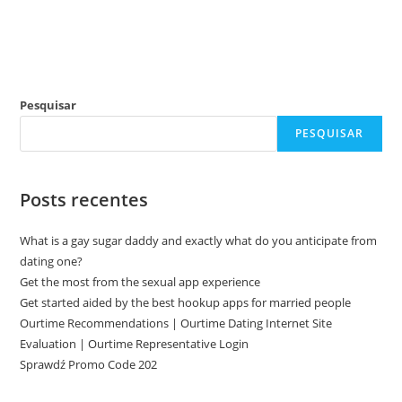
Pesquisar
PESQUISAR
Posts recentes
What is a gay sugar daddy and exactly what do you anticipate from
dating one?
Get the most from the sexual app experience
Get started aided by the best hookup apps for married people
Ourtime Recommendations | Ourtime Dating Internet Site
Evaluation | Ourtime Representative Login
Sprawdź Promo Code 202