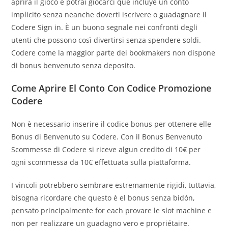
aprirà il gioco e potrai giocarci que incluye un conto
implicito senza neanche doverti iscrivere o guadagnare il
Codere Sign in. È un buono segnale nei confronti degli
utenti che possono così divertirsi senza spendere soldi.
Codere come la maggior parte dei bookmakers non dispone
di bonus benvenuto senza deposito.
Come Aprire El Conto Con Codice Promozione
Codere
Non è necessario inserire il codice bonus per ottenere elle
Bonus di Benvenuto su Codere. Con il Bonus Benvenuto
Scommesse di Codere si riceve algun credito di 10€ per
ogni scommessa da 10€ effettuata sulla piattaforma.
I vincoli potrebbero sembrare estremamente rigidi, tuttavia,
bisogna ricordare che questo è el bonus senza bidón,
pensato principalmente for each provare le slot machine e
non per realizzare un guadagno vero e propriétaire.