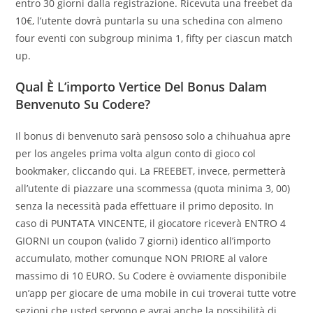
entro 30 giorni dalla registrazione. Ricevuta una freebet da
10€, l’utente dovrà puntarla su una schedina con almeno
four eventi con subgroup minima 1, fifty per ciascun match
up.
Qual È L’importo Vertice Del Bonus Dalam
Benvenuto Su Codere?
Il bonus di benvenuto sarà pensoso solo a chihuahua apre
per los angeles prima volta algun conto di gioco col
bookmaker, cliccando qui. La FREEBET, invece, permetterà
all’utente di piazzare una scommessa (quota minima 3, 00)
senza la necessità pada effettuare il primo deposito. In
caso di PUNTATA VINCENTE, il giocatore riceverà ENTRO 4
GIORNI un coupon (valido 7 giorni) identico all’importo
accumulato, mother comunque NON PRIORE al valore
massimo di 10 EURO. Su Codere è ovviamente disponibile
un’app per giocare de uma mobile in cui troverai tutte votre
sezioni che usted servono e avrai anche la possibilità di