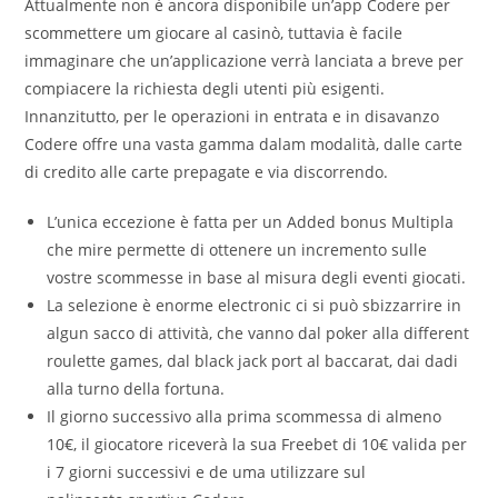
Attualmente non è ancora disponibile un’app Codere per
scommettere um giocare al casinò, tuttavia è facile
immaginare che un’applicazione verrà lanciata a breve per
compiacere la richiesta degli utenti più esigenti.
Innanzitutto, per le operazioni in entrata e in disavanzo
Codere offre una vasta gamma dalam modalità, dalle carte
di credito alle carte prepagate e via discorrendo.
L’unica eccezione è fatta per un Added bonus Multipla
che mire permette di ottenere un incremento sulle
vostre scommesse in base al misura degli eventi giocati.
La selezione è enorme electronic ci si può sbizzarrire in
algun sacco di attività, che vanno dal poker alla different
roulette games, dal black jack port al baccarat, dai dadi
alla turno della fortuna.
Il giorno successivo alla prima scommessa di almeno
10€, il giocatore riceverà la sua Freebet di 10€ valida per
i 7 giorni successivi e de uma utilizzare sul