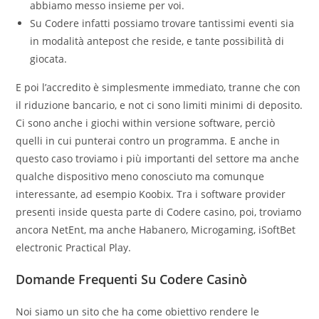
abbiamo messo insieme per voi.
Su Codere infatti possiamo trovare tantissimi eventi sia
in modalità antepost che reside, e tante possibilità di
giocata.
E poi l’accredito è simplesmente immediato, tranne che con
il riduzione bancario, e not ci sono limiti minimi di deposito.
Ci sono anche i giochi within versione software, perciò
quelli in cui punterai contro un programma. E anche in
questo caso troviamo i più importanti del settore ma anche
qualche dispositivo meno conosciuto ma comunque
interessante, ad esempio Koobix. Tra i software provider
presenti inside questa parte di Codere casino, poi, troviamo
ancora NetEnt, ma anche Habanero, Microgaming, iSoftBet
electronic Practical Play.
Domande Frequenti Su Codere Casinò
Noi siamo un sito che ha come obiettivo rendere le