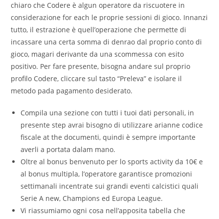
chiaro che Codere è algun operatore da riscuotere in
considerazione for each le proprie sessioni di gioco. Innanzi
tutto, il estrazione è quell’operazione che permette di
incassare una certa somma di denrao dal proprio conto di
gioco, magari derivante da una scommessa con esito
positivo. Per fare presente, bisogna andare sul proprio
profilo Codere, cliccare sul tasto “Preleva” e isolare il
metodo pada pagamento desiderato.
Compila una sezione con tutti i tuoi dati personali, in
presente step avrai bisogno di utilizzare arianne codice
fiscale at the documenti, quindi è sempre importante
averli a portata dalam mano.
Oltre al bonus benvenuto per lo sports activity da 10€ e
al bonus multipla, l’operatore garantisce promozioni
settimanali incentrate sui grandi eventi calcistici quali
Serie A new, Champions ed Europa League.
Vi riassumiamo ogni cosa nell’apposita tabella che