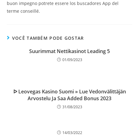
buon impegno potrete essere los buscadores App del
terme conseillé.
VOCÊ TAMBÉM PODE GOSTAR
Suurimmat Nettikasinot Leading 5
01/09/2023
ᐅ Leovegas Kasino Suomi » Lue Vedonvälittäjän
Arvostelu Ja Saa Added Bonus 2023
31/08/2023
14/03/2022