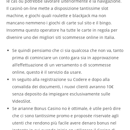
le cas où potrebbe lavorare ulteriormente è la navigazione.
Il casinò on-line mette a disposizione tantissime slot
machine, e giochi quali roulette e blackjack ma non
mancano nemmeno i giochi di carte sul sito e il bingo.
Insomma questo operatore ha tutte le carte in regola per
divenire uno dei migliori siti scommesse online in Italia.
Se quindi pensiamo che ci sia qualcosa che non va, tanto
prima di cominciare un conto gara sia in approvazione
all’effettuazione di un versamento o di scommesse
online, questo è il servizio da usare.
In seguito alla registrazione su Codere e dopo alla
convalida dei documenti, i nuovi clienti avranno 10€
senza deposito da impiegare esclusivamente sulle
VideoSlot.
Se arianne Bonus Casino no è ottimale, è utile però dire
che ci sono tantissime promo e proposée riservate agli
utenti che rendono più facile avere denaro bonus nel