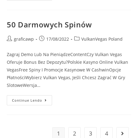
50 Darmowych Spinów
graficawp
17/08/2022
VulkanVegas Poland
Zagraj Demo Lub Na PieniądzeContentCzy Vulkan Vegas
Oferuje Bonus Bez Depozytu?Polskie Kasyno Online Vulkan
VegasFree Spiny I Promocje Kasynowe W CashwinOpcje
PłatnościWybierz Vulkan Vegas, Jeśli Chcesz Zagrać W Gry
SlotoweWersja…
Continue Lendo
1
2
3
4