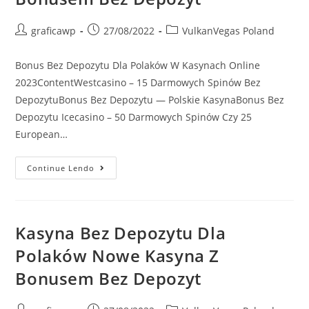
graficawp
27/08/2022
VulkanVegas Poland
Bonus Bez Depozytu Dla Polaków W Kasynach Online
2023ContentWestcasino – 15 Darmowych Spinów Bez
DepozytuBonus Bez Depozytu — Polskie KasynaBonus Bez
Depozytu Icecasino – 50 Darmowych Spinów Czy 25
European…
Continue Lendo
Kasyna Bez Depozytu Dla
Polaków Nowe Kasyna Z
Bonusem Bez Depozyt