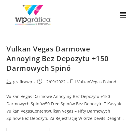
Vulkan Vegas Darmowe
Annoying Bez Depozytu +150
Darmowych Spinó
graficawp
12/09/2022
VulkanVegas Poland
Vulkan Vegas Darmowe Annoying Bez Depozytu +150
Darmowych Spinów50 Free Spinów Bez Depozytu T Kasynie
Vulkan VegasContentVulkan Vegas – Fifty Darmowych
Spinów Bez Depozytu Za Rejestrację W Grze Devils Delight…