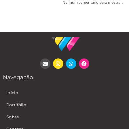
Nenhum comentário para mostrar.
Navegação
Início
Portifólio
Sobre