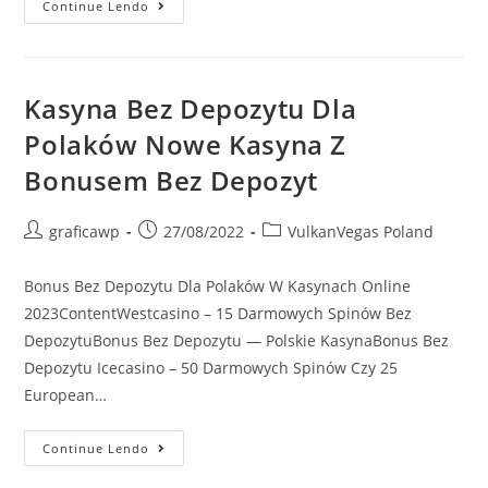
Continue Lendo
Kasyna Bez Depozytu Dla
Polaków Nowe Kasyna Z
Bonusem Bez Depozyt
graficawp
27/08/2022
VulkanVegas Poland
Bonus Bez Depozytu Dla Polaków W Kasynach Online
2023ContentWestcasino – 15 Darmowych Spinów Bez
DepozytuBonus Bez Depozytu — Polskie KasynaBonus Bez
Depozytu Icecasino – 50 Darmowych Spinów Czy 25
European…
Continue Lendo