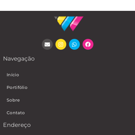
Navegação
Início
Portifólio
Sobre
Contato
Endereço