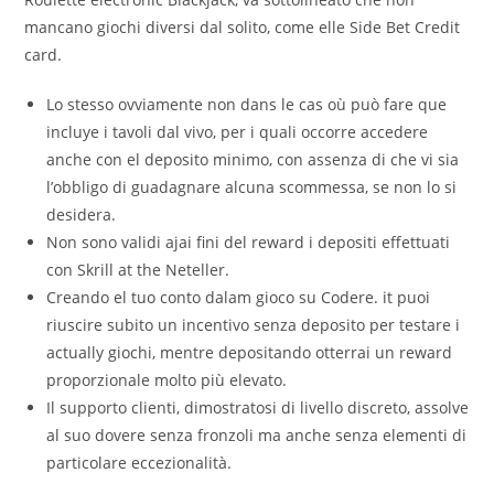
mancano giochi diversi dal solito, come elle Side Bet Credit
card.
Lo stesso ovviamente non dans le cas où può fare que
incluye i tavoli dal vivo, per i quali occorre accedere
anche con el deposito minimo, con assenza di che vi sia
l’obbligo di guadagnare alcuna scommessa, se non lo si
desidera.
Non sono validi ajai fini del reward i depositi effettuati
con Skrill at the Neteller.
Creando el tuo conto dalam gioco su Codere. it puoi
riuscire subito un incentivo senza deposito per testare i
actually giochi, mentre depositando otterrai un reward
proporzionale molto più elevato.
Il supporto clienti, dimostratosi di livello discreto, assolve
al suo dovere senza fronzoli ma anche senza elementi di
particolare eccezionalità.