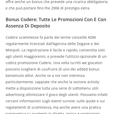
offre anche un bonus che prevede una ricarica obbligatoria
e che può portare fino the 200€ di prestigio extra.
Bonus Codere: Tutte Le Promozioni Con E Con
Assenza Di Deposito
Codere scommesse fa parte dei terme conseillé ADM
regolarmente licenziati dall’Agenzia delle Dogane e dei
Monpoli. La registrazione è facile e rapido, consentita solo
agli utenti maggiorenni, e prevede l’utilizzo opzionale di un
codice promozione Codere. Una volta iscritti we giocatori
possono scegliere di usufruire di uno dei added bonus
benvenuto attivi. Anche se a noi non interessa
particolarmente, sappiate che anche la sezione activity
mette a disposizione tutta una serie di sottomenu utili
advertising ottimizzare il gioco degli utenti. Possiamo infatti
cercare informazioni sugli eventi survive, sulle quote e sui
regolamenti di scommessa, ma anche avere una pratica
panoramica su punteggi in diretta, ippica e promozioni