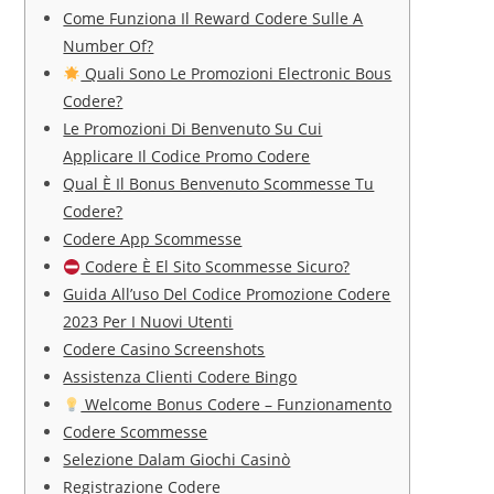
Come Funziona Il Reward Codere Sulle A
Number Of?
Quali Sono Le Promozioni Electronic Bous
Codere?
Le Promozioni Di Benvenuto Su Cui
Applicare Il Codice Promo Codere
Qual È Il Bonus Benvenuto Scommesse Tu
Codere?
Codere App Scommesse
Codere È El Sito Scommesse Sicuro?
Guida All’uso Del Codice Promozione Codere
2023 Per I Nuovi Utenti
Codere Casino Screenshots
Assistenza Clienti Codere Bingo
Welcome Bonus Codere – Funzionamento
Codere Scommesse
Selezione Dalam Giochi Casinò
Registrazione Codere