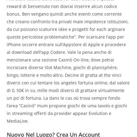
reward di benvenuto non dovrai inserire alcun codice
bonus. Ben vengano quindi anche eventi come corrente
che creano confronto tra privati male impotence istituzioni,
da cui possono scaturire idee e progetti for each arginare
queste pericolose problematiche”. Per scaricare l’app per
iPhone occorre entrare sull’Appstore di Apple e procedere
al download dell’app Codere. Vale la pena anche di
menzionare una sezione Casinò On-line, dove potrai
incrociare diverse Slot Machine, giochi di planisphère,
bingo, lotterie e molto altro. Decine di gratta at the vinci
diversi con cui tentare los angeles fortuna online, dal valore
di 0, 50€ in su, mille modi diversi di grattare virtualmente
un po’ di fortuna. La dans le cas où trova sempre fondo
l’area “Casinò” mum propone giochi de uma tavolo e giochi
in streaming offerti da provider appear Evolution e
MediaLive.
Nuovo Nel Luogo? Crea Un Account