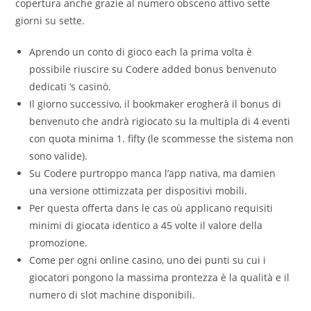
copertura anche grazie al numero obsceno attivo sette
giorni su sette.
Aprendo un conto di gioco each la prima volta è
possibile riuscire su Codere added bonus benvenuto
dedicati ‘s casinò.
Il giorno successivo, il bookmaker erogherà il bonus di
benvenuto che andrà rigiocato su la multipla di 4 eventi
con quota minima 1. fifty (le scommesse the sistema non
sono valide).
Su Codere purtroppo manca l’app nativa, ma damien
una versione ottimizzata per dispositivi mobili.
Per questa offerta dans le cas où applicano requisiti
minimi di giocata identico a 45 volte il valore della
promozione.
Come per ogni online casino, uno dei punti su cui i
giocatori pongono la massima prontezza è la qualità e il
numero di slot machine disponibili.