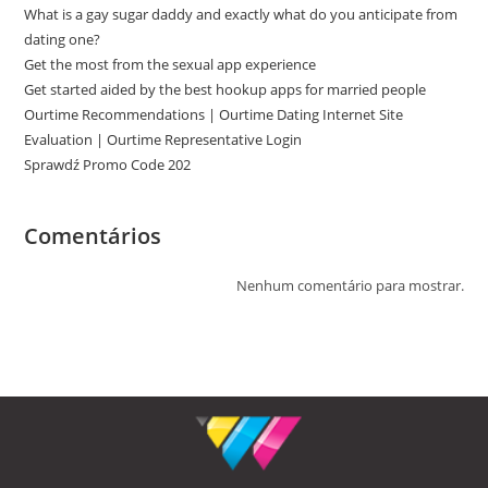
What is a gay sugar daddy and exactly what do you anticipate from
dating one?
Get the most from the sexual app experience
Get started aided by the best hookup apps for married people
Ourtime Recommendations | Ourtime Dating Internet Site
Evaluation | Ourtime Representative Login
Sprawdź Promo Code 202
Comentários
Nenhum comentário para mostrar.