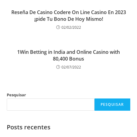
Reseña De Casino Codere On Line Casino En 2023
¡pide Tu Bono De Hoy Mismo!
02/02/2022
1Win Betting in India and Online Casino with
80,400 Bonus
02/07/2022
Pesquisar
PESQUISAR
Posts recentes