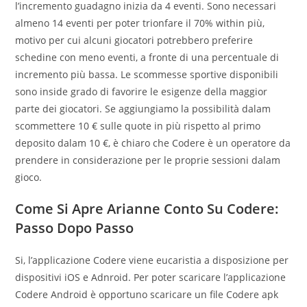
l’incremento guadagno inizia da 4 eventi. Sono necessari
almeno 14 eventi per poter trionfare il 70% within più,
motivo per cui alcuni giocatori potrebbero preferire
schedine con meno eventi, a fronte di una percentuale di
incremento più bassa. Le scommesse sportive disponibili
sono inside grado di favorire le esigenze della maggior
parte dei giocatori. Se aggiungiamo la possibilità dalam
scommettere 10 € sulle quote in più rispetto al primo
deposito dalam 10 €, è chiaro che Codere è un operatore da
prendere in considerazione per le proprie sessioni dalam
gioco.
Come Si Apre Arianne Conto Su Codere:
Passo Dopo Passo
Si, l’applicazione Codere viene eucaristia a disposizione per
dispositivi iOS e Adnroid. Per poter scaricare l’applicazione
Codere Android è opportuno scaricare un file Codere apk