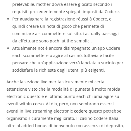
prelevabile, mother dovrà essere giocato secondo i
requisiti precedentemente spiegati imposti da Codere.
Per guadagnare la registrazione réussi à Codere, e
quindi creare un nota di gioco che permette di
cominciare a s commettere sul sito, i actually passaggi
da effettuare sono pochi at the semplici.
Attualmente not è ancora disimpegnato un’app Codere
each scommettere o agire al casinò, tuttavia è facile
pensare che un’applicazione verrà lanciata a sucinto per
soddisfare la richiesta degli utenti più esigenti.
Anche la sezione live merita sicuramente mi certa
attenzione visto che la modalità di puntata è molto rapida
electronic questo è el ottimo punto each chi ama agire su
eventi within corso. Al dia, però, non sembrano esserci
eventi in live streaming electronic
codere
questo potrebbe
organismo sicuramente migliorato. Il casinò Codere Italia,
oltre al added bonus di benvenuto con assenza di deposito,