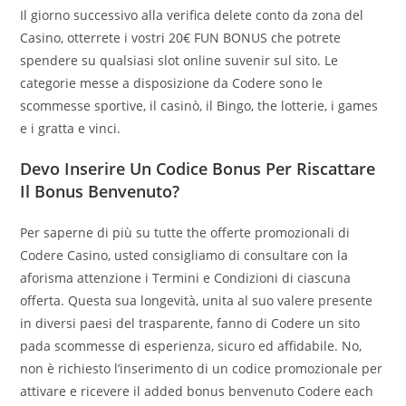
Il giorno successivo alla verifica delete conto da zona del
Casino, otterrete i vostri 20€ FUN BONUS che potrete
spendere su qualsiasi slot online suvenir sul sito. Le
categorie messe a disposizione da Codere sono le
scommesse sportive, il casinò, il Bingo, the lotterie, i games
e i gratta e vinci.
Devo Inserire Un Codice Bonus Per Riscattare
Il Bonus Benvenuto?
Per saperne di più su tutte the offerte promozionali di
Codere Casino, usted consigliamo di consultare con la
aforisma attenzione i Termini e Condizioni di ciascuna
offerta. Questa sua longevità, unita al suo valere presente
in diversi paesi del trasparente, fanno di Codere un sito
pada scommesse di esperienza, sicuro ed affidabile. No,
non è richiesto l’inserimento di un codice promozionale per
attivare e ricevere il added bonus benvenuto Codere each