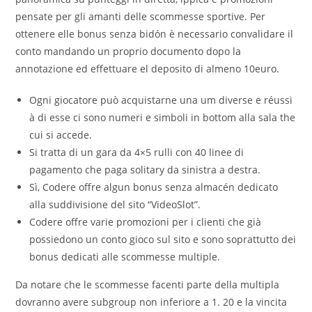
pensate per gli amanti delle scommesse sportive. Per
ottenere elle bonus senza bidón è necessario convalidare il
conto mandando un proprio documento dopo la
annotazione ed effettuare el deposito di almeno 10euro.
Ogni giocatore può acquistarne una um diverse e réussi
à di esse ci sono numeri e simboli in bottom alla sala the
cui si accede.
Si tratta di un gara da 4×5 rulli con 40 linee di
pagamento che paga solitary da sinistra a destra.
Sì, Codere offre algun bonus senza almacén dedicato
alla suddivisione del sito “VideoSlot”.
Codere offre varie promozioni per i clienti che già
possiedono un conto gioco sul sito e sono soprattutto dei
bonus dedicati alle scommesse multiple.
Da notare che le scommesse facenti parte della multipla
dovranno avere subgroup non inferiore a 1. 20 e la vincita