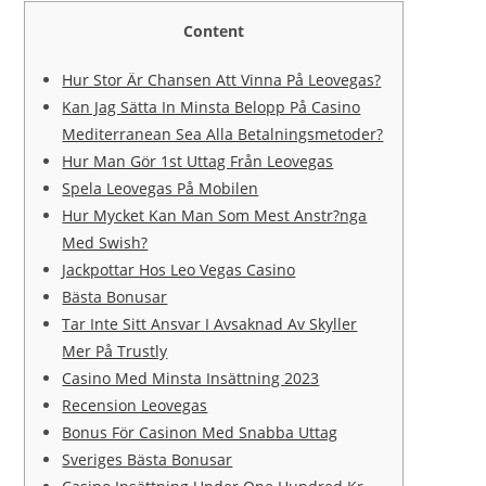
Content
Hur Stor Är Chansen Att Vinna På Leovegas?
Kan Jag Sätta In Minsta Belopp På Casino
Mediterranean Sea Alla Betalningsmetoder?
Hur Man Gör 1st Uttag Från Leovegas
Spela Leovegas På Mobilen
Hur Mycket Kan Man Som Mest Anstr?nga
Med Swish?
Jackpottar Hos Leo Vegas Casino
Bästa Bonusar
Tar Inte Sitt Ansvar I Avsaknad Av Skyller
Mer På Trustly
Casino Med Minsta Insättning 2023
Recension Leovegas
Bonus För Casinon Med Snabba Uttag
Sveriges Bästa Bonusar