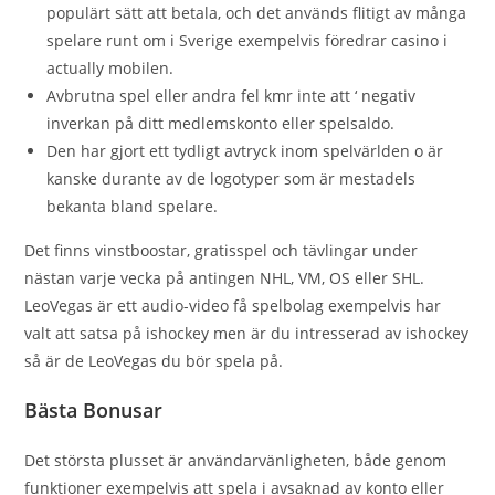
populärt sätt att betala, och det används flitigt av många
spelare runt om i Sverige exempelvis föredrar casino i
actually mobilen.
Avbrutna spel eller andra fel kmr inte att ‘ negativ
inverkan på ditt medlemskonto eller spelsaldo.
Den har gjort ett tydligt avtryck inom spelvärlden o är
kanske durante av de logotyper som är mestadels
bekanta bland spelare.
Det finns vinstboostar, gratisspel och tävlingar under
nästan varje vecka på antingen NHL, VM, OS eller SHL.
LeoVegas är ett audio-video få spelbolag exempelvis har
valt att satsa på ishockey men är du intresserad av ishockey
så är de LeoVegas du bör spela på.
Bästa Bonusar
Det största plusset är användarvänligheten, både genom
funktioner exempelvis att spela i avsaknad av konto eller