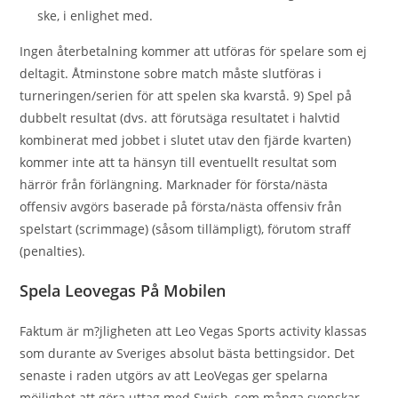
ske, i enlighet med.
Ingen återbetalning kommer att utföras för spelare som ej
deltagit. Åtminstone sobre match måste slutföras i
turneringen/serien för att spelen ska kvarstå. 9) Spel på
dubbelt resultat (dvs. att förutsäga resultatet i halvtid
kombinerat med jobbet i slutet utav den fjärde kvarten)
kommer inte att ta hänsyn till eventuellt resultat som
härrör från förlängning. Marknader för första/nästa
offensiv avgörs baserade på första/nästa offensiv från
spelstart (scrimmage) (såsom tillämpligt), förutom straff
(penalties).
Spela Leovegas På Mobilen
Faktum är m?jligheten att Leo Vegas Sports activity klassas
som durante av Sveriges absolut bästa bettingsidor. Det
senaste i raden utgörs av att LeoVegas ger spelarna
möjlighet att göra uttag med Swish, som många svenskar