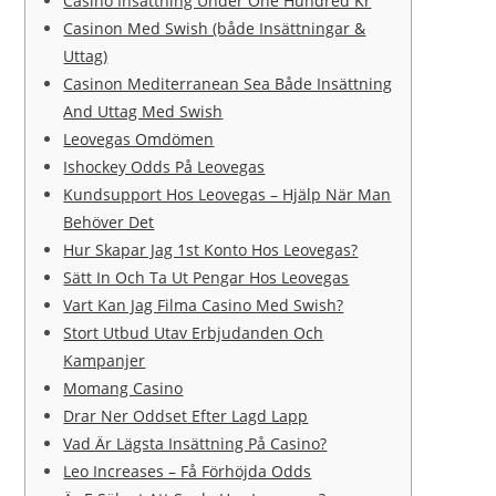
Casino Insättning Under One Hundred Kr
Casinon Med Swish (både Insättningar &
Uttag)
Casinon Mediterranean Sea Både Insättning
And Uttag Med Swish
Leovegas Omdömen
Ishockey Odds På Leovegas
Kundsupport Hos Leovegas – Hjälp När Man
Behöver Det
Hur Skapar Jag 1st Konto Hos Leovegas?
Sätt In Och Ta Ut Pengar Hos Leovegas
Vart Kan Jag Filma Casino Med Swish?
Stort Utbud Utav Erbjudanden Och
Kampanjer
Momang Casino
Drar Ner Oddset Efter Lagd Lapp
Vad Är Lägsta Insättning På Casino?
Leo Increases – Få Förhöjda Odds