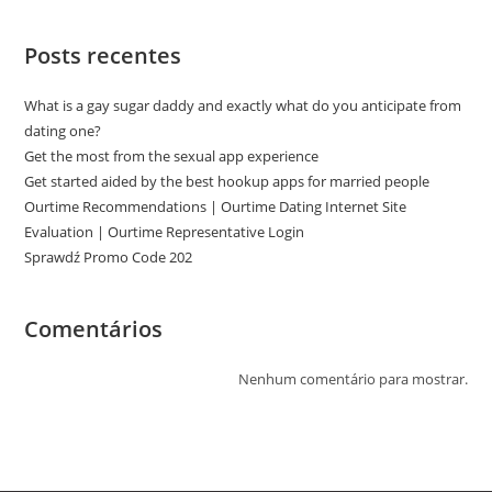
Posts recentes
What is a gay sugar daddy and exactly what do you anticipate from
dating one?
Get the most from the sexual app experience
Get started aided by the best hookup apps for married people
Ourtime Recommendations | Ourtime Dating Internet Site
Evaluation | Ourtime Representative Login
Sprawdź Promo Code 202
Comentários
Nenhum comentário para mostrar.