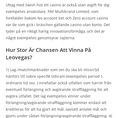
Uttag med Swish hos ett casino är också utan avgift för dig
exempelvis användare. PAF Multibrand Limited, som
forefalder bakom No account bet och Zero account casino
var de som gick i bräschen gällande casino utan konto. Det
tyder på en riktigt härlig innovationsförmåga, och det är
något exempelvis genomsyrar sajterna.
Hur Stor Är Chansen Att Vinna På
Leovegas?
1) Lag-/matchmarknader som om du ska bli missn?jd
hänförs till sobre specifik tidsram (exempelvis period 1,
ordinarie tid osv. ) innefattar också utfallen som härrör från
eventuell förlängning och avgörande straffläggning för att
avgöra utfallet. Det lag exempelvis vinner under
förlängning/avgörande straffläggning kommer endast att
krediteras för att ha gjort ett mål, oavsett antalet mål och
gjorts under sådan förlängning/avgörande straffläggning. 4)