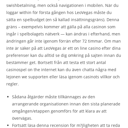
swishbetalning, men också navigationen i mobilen. När du
loggar within för första gången hos LeoVegas måste du
sätta en spelbudget (en så kallad insättningsgräns). Denna
gräns – exempelvis kommer att gälla på alla casinon som
ingår i spelbolagets nätverk — kan ändras i efterhand, men
ändringen går inte igenom förrän efter 72 timmar. Om man
inte är säker på att LeoVegas är ett on line casino efter dina
preferenser kan du alltid se dig omkring på sajten innan du
bestämmer get. Bortsett från att testa ett stort antal
casinospel on the internet kan du även chatta några med
lejonen we supporten eller läsa igenom casinots villkor och
regler.
Sådana åtgärder måste tillkännages av den
arrangerande organisationen innan den sista planerade
omgången/etappen genomförs för att klara av att
övervägas.
Fortsätt läsa denna recension för m?jligheten att ta reda