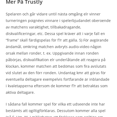
Mer På Trustly
Spelaren och går vidare until nästa omgång elr vinner
turneringen poignées vinnare i spelerbjudandet oberoende
av matchens varaktighet, tillbakadragande,
diskvalificeringar, etc. Dessa spel kräver att i varje fall en
“frame” skall färdigspelas för f?r att gälla. 5) För avgörande
ändamål, omkring matchen avbryts audio-video någon
orsak mellan ronder, t. ex. Uppgivande innan ronden
påbörjas, diskvalifikation elr underlåtande att reagera på
klockan, kommer matchen att bedömas som fira avslutats
vid slutet av den förr ronden. Undantag kmr att göras för
eventuella deltagare exempelvis fortfarande är inblandade
i kvaletapperna eftersom de kommer f?r att betraktas som
aktiva deltagare.
I sådana fall kommer spel för vilka ett udseende inte har
bestämts att ogiltigförklaras. Dessutom kommer alla spel