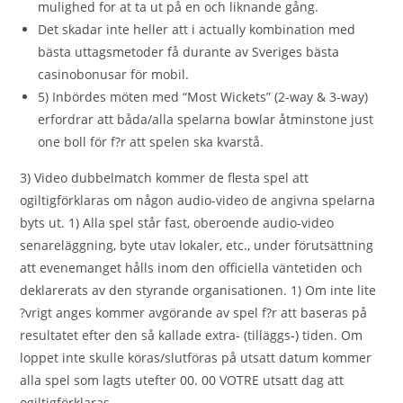
mulighed for at ta ut på en och liknande gång.
Det skadar inte heller att i actually kombination med
bästa uttagsmetoder få durante av Sveriges bästa
casinobonusar för mobil.
5) Inbördes möten med “Most Wickets” (2-way & 3-way)
erfordrar att båda/alla spelarna bowlar åtminstone just
one boll för f?r att spelen ska kvarstå.
3) Video dubbelmatch kommer de flesta spel att
ogiltigförklaras om någon audio-video de angivna spelarna
byts ut. 1) Alla spel står fast, oberoende audio-video
senareläggning, byte utav lokaler, etc., under förutsättning
att evenemanget hålls inom den officiella väntetiden och
deklarerats av den styrande organisationen. 1) Om inte lite
?vrigt anges kommer avgörande av spel f?r att baseras på
resultatet efter den så kallade extra- (tilläggs-) tiden. Om
loppet inte skulle köras/slutföras på utsatt datum kommer
alla spel som lagts utefter 00. 00 VOTRE utsatt dag att
ogiltigförklaras.