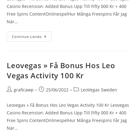
Casino Recension: Added Bonus Upp Till Fifty 000 Kr + 400
Free Spins ContentOnlinespelHur Många Freespins Får Jag
När…
Continue Lendo
Leovegas » Få Bonus Hos Leo
Vegas Activity 100 Kr
graficawp
25/06/2022
LeoVegas Sweden
Leovegas » Få Bonus Hos Leo Vegas Activity 100 Kr Leovegas
Casino Recension: Added Bonus Upp Till Fifty 000 Kr + 400
Free Spins ContentOnlinespelHur Många Freespins Får Jag
När…