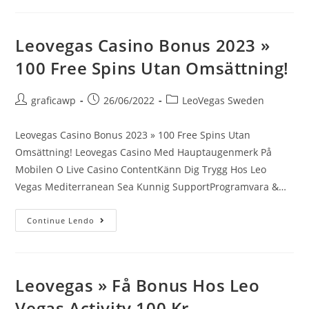
Leovegas Casino Bonus 2023 »
100 Free Spins Utan Omsättning!
graficawp
26/06/2022
LeoVegas Sweden
Leovegas Casino Bonus 2023 » 100 Free Spins Utan
Omsättning! Leovegas Casino Med Hauptaugenmerk På
Mobilen O Live Casino ContentKänn Dig Trygg Hos Leo
Vegas Mediterranean Sea Kunnig SupportProgramvara &…
Continue Lendo
Leovegas » Få Bonus Hos Leo
Vegas Activity 100 Kr