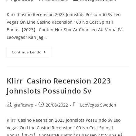
Klirr ️ Casino Recension 2023 Johnslots Possuindo Sv Leo
Vegas On Line Casino Recension 100 No Cost Spins I
Bonus【2023】 ContentHur Stor Är Chansen Att Vinna På
Leovegas? Kan Jag…
Continue Lendo
Klirr ️ Casino Recension 2023
Johnslots Possuindo Sv
graficawp
26/08/2022
LeoVegas Sweden
Klirr ️ Casino Recension 2023 Johnslots Possuindo Sv Leo
Vegas On Line Casino Recension 100 No Cost Spins I
Bonus【2023】 ContentHur Stor Är Chansen Att Vinna På