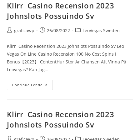
Klirr ️ Casino Recension 2023
Johnslots Possuindo Sv
graficawp
26/08/2022
LeoVegas Sweden
Klirr ️ Casino Recension 2023 Johnslots Possuindo Sv Leo
Vegas On Line Casino Recension 100 No Cost Spins I
Bonus【2023】 ContentHur Stor Är Chansen Att Vinna På
Leovegas? Kan Jag…
Continue Lendo
Klirr ️ Casino Recension 2023
Johnslots Possuindo Sv
graficawp
26/08/2022
LeoVegas Sweden