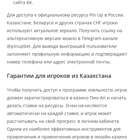
сайта БК.
Для доступа к официальному ресурсу Pin Up в России,
Казахстане, Беларуси и других странах СНГ игроки
используют актуальное зеркало. Получить ссылку на
альтернативную версию можно в Telegram-канале
@pinupbet. Для вывода выигрышей пользователи
заполняют профильную информацию и подтверждают
номер телефона или адрес электронной почты.
Гарантии для игроков из Казахстана
Чтобы получить доступ к программе лояльности, игрок
должен зарегистрироваться в казино Пин-Ап и начать
делать ставки на ресурсы. Очки начисляются
автоматически на каждой ставке, и игрок может
рассчитывать на свой прогресс в личном кабинете.
Одним из наиболее эффективных инструментов для
привлечения и привлечения игроков в онлайн-казино