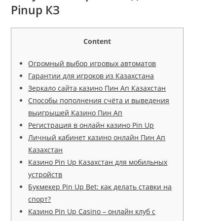
Pinup КЗ
Content
Огромный выбор игровых автоматов
Гарантии для игроков из Казахстана
Зеркало сайта казино Пин Ап Казахстан
Способы пополнения счёта и выведения
выигрышей Казино Пин Ап
Регистрация в онлайн казино Pin Up
Личный кабинет казино онлайн Пин Ап
Казахстан
Казино Pin Up Казахстан для мобильных
устройств
Букмекер Pin Up Bet: как делать ставки на
спорт?
Казино Pin Up Casino – онлайн клуб с