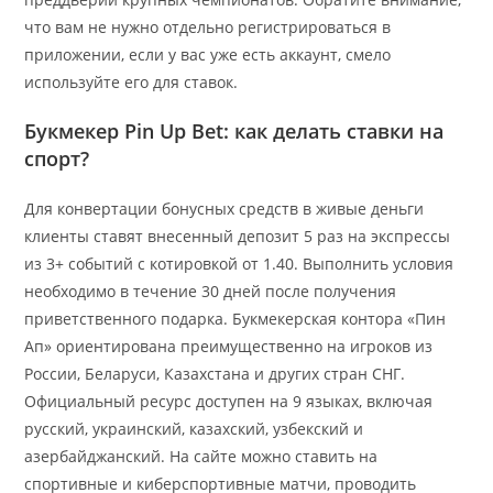
что вам не нужно отдельно регистрироваться в
приложении, если у вас уже есть аккаунт, смело
используйте его для ставок.
Букмекер Pin Up Bet: как делать ставки на
спорт?
Для конвертации бонусных средств в живые деньги
клиенты ставят внесенный депозит 5 раз на экспрессы
из 3+ событий с котировкой от 1.40. Выполнить условия
необходимо в течение 30 дней после получения
приветственного подарка. Букмекерская контора «Пин
Ап» ориентирована преимущественно на игроков из
России, Беларуси, Казахстана и других стран СНГ.
Официальный ресурс доступен на 9 языках, включая
русский, украинский, казахский, узбекский и
азербайджанский. На сайте можно ставить на
спортивные и киберспортивные матчи, проводить