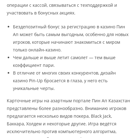
операции с кассой, связываться с техподдержкой и
участвовать в бонусных акциях.
Бездепозитный бонус за регистрацию в казино Пин
Ап может быть самым выгодным, особенно для новых
игроков, которые начинают знакомиться с миром
только онлайн-казино.
Чем дальше и выше летит самолет — тем выше
коэффициент пари.
В отличие от многих своих конкурентов, дизайн
казино Pin-Up бросается в глаза, у него есть
уникальные черты.
Карточные игры на азартным портале Пин Ап Казахстан
представлены более разнообразно. Вниманию игроков
предлагается несколько видов покера, Black Jack,
Баккара, Холдем и некоторые другие. Игра ведётся
исключительно против компьютерного алгоритма,