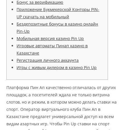
Бонус за верификацию
Приложение Букмекерской Конторы PIN-
UP скачать на мобильный
Бездепозитные бонусы в казино онлайн
Pin-Up
Мобильная версия казино Pin Up
Игровые автоматы Пинап казино в
Казахстане
Регистрация личного аккаунта
Игры с живым дилером в казино Pin Up
Платформа Пин Ап качественно отличалась от других
площадок, а посетителей ждала не только витрина
слотов, но и режим, в котором можно делать ставки на
спорт. Оператор виртуального клуба Пин Ап в
Казахстане предлагет универсальной доступ ко всем
видам азартных игр. Чтобы Pin Up ставки на спорт