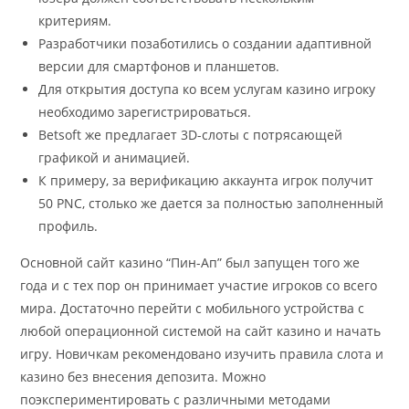
критериям.
Разработчики позаботились о создании адаптивной
версии для смартфонов и планшетов.
Для открытия доступа ко всем услугам казино игроку
необходимо зарегистрироваться.
Betsoft же предлагает 3D-слоты с потрясающей
графикой и анимацией.
К примеру, за верификацию аккаунта игрок получит
50 PNC, столько же дается за полностью заполненный
профиль.
Основной сайт казино “Пин-Ап” был запущен того же
года и с тех пор он принимает участие игроков со всего
мира. Достаточно перейти с мобильного устройства с
любой операционной системой на сайт казино и начать
игру. Новичкам рекомендовано изучить правила слота и
казино без внесения депозита. Можно
поэкспериментировать с различными методами