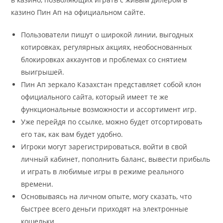
казино Пин Ап на официальном сайте.
Пользователи пишут о широкой линии, выгодных
котировках, регулярных акциях, необоснованных
блокировках аккаунтов и проблемах со снятием
выигрышей.
Пин Ап зеркало Казахстан представляет собой клон
официального сайта, который имеет те же
функциональные возможности и ассортимент игр.
Уже перейдя по ссылке, можно будет отсортировать
его так, как вам будет удобно.
Игроки могут зарегистрироваться, войти в свой
личный кабинет, пополнить баланс, вывести прибыль
и играть в любимые игры в режиме реального
времени.
Основываясь на личном опыте, могу сказать, что
быстрее всего деньги приходят на электронные
кошельки.