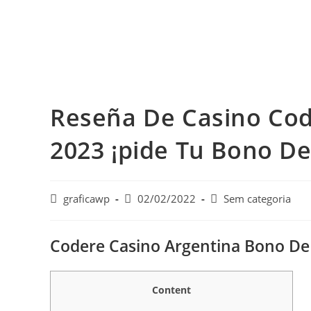
Reseña De Casino Cod
2023 ¡pide Tu Bono D
graficawp
02/02/2022
Sem categoria
Codere Casino Argentina Bono De
Content