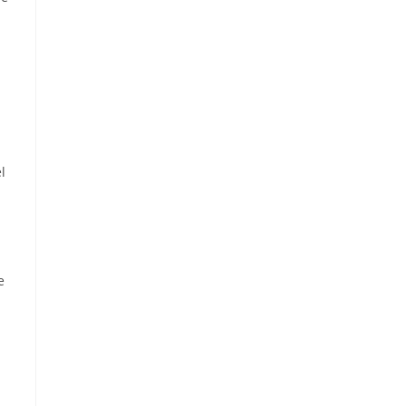
l
a
e