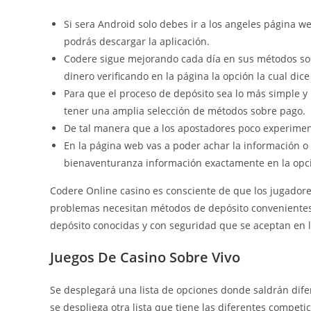
Si sera Android solo debes ir a los angeles página we
podrás descargar la aplicación.
Codere sigue mejorando cada día en sus métodos sob
dinero verificando en la página la opción la cual dice
​​Para que el proceso de depósito sea lo más simple y
tener una amplia selección de métodos sobre pago.
De tal manera que a los apostadores poco experimen
En la página web vas a poder achar la información o 
bienaventuranza información exactamente en la opci
Codere Online casino es consciente de que los jugadore
problemas necesitan métodos de depósito convenientes y
depósito conocidas y con seguridad que se aceptan en 
Juegos De Casino Sobre Vivo
Se desplegará una lista de opciones donde saldrán dife
se despliega otra lista que tiene las diferentes compet