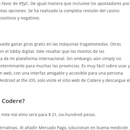
favor de IPJyC. De igual manera que inclusive los apostadores po
tas opciones. Se ha realizado la completa revisión del casino
ositivos y negativos.
 puede ganar giros gratis en las máquinas tragamonedas. Otras
el lobby digital. Vale resaltar que los montos de las
rata de mi plataforma internacional. Sin embargo, aún simply no
eterminante para muchas las provincias. Es muy fácil sobre usar y
lín web, con una interfaz amigable y accesible para una persona
ndroid at the iOS, solo visite el sitio web de Codere y descargue e
n Codere?
í mite má ximo será para $ 21, six-hundred pesos.
lternativas. Al añadir Mercado Pago, solucionan en buena medición