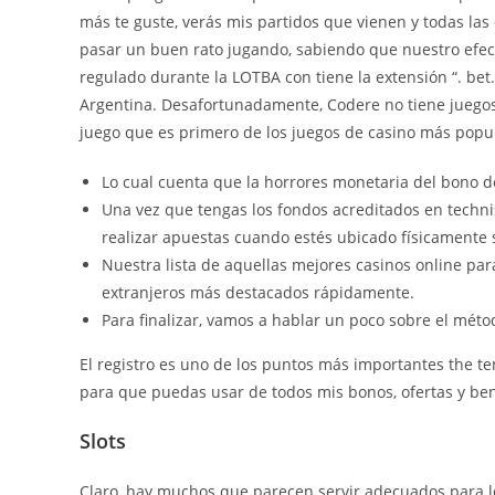
más te guste, verás mis partidos que vienen y todas las
pasar un buen rato jugando, sabiendo que nuestro efect
regulado durante la LOTBA con tiene la extensión “. bet.
Argentina. Desafortunadamente, Codere no tiene juegos
juego que es primero de los juegos de casino más popul
Lo cual cuenta que la horrores monetaria del bono d
Una vez que tengas los fondos acreditados en technis
realizar apuestas cuando estés ubicado físicamente
Nuestra lista de aquellas mejores casinos online para
extranjeros más destacados rápidamente.
Para finalizar, vamos a hablar un poco sobre el méto
El registro es uno de los puntos más importantes the te
para que puedas usar de todos mis bonos, ofertas y ben
Slots
Claro, hay muchos que parecen servir adecuados para lo