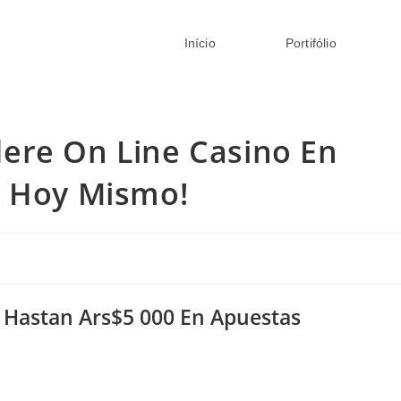
Início
Portifólio
ere On Line Casino En
e Hoy Mismo!
 Hastan Ars$5 000 En Apuestas