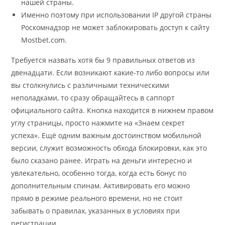
нашей страны.
Именно поэтому при использовании IP другой страны
Роскомнадзор не может заблокировать доступ к сайту
Mostbet.com.
Требуется назвать хотя бы 9 правильных ответов из
двенадцати. Если возникают какие-то либо вопросы или
вы столкнулись с различными техническими
неполадками, то сразу обращайтесь в саппорт
официального сайта. Кнопка находится в нижнем правом
углу страницы, просто нажмите на «Знаем секрет
успеха». Ещё одним важным достоинством мобильной
версии, служит возможность обхода блокировки, как это
было сказано ранее. Играть на деньги интересно и
увлекательно, особенно тогда, когда есть бонус по
дополнительным спинам. Активировать его можно
прямо в режиме реального времени, но не стоит
забывать о правилах, указанных в условиях при
регистрации.