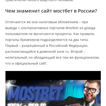
Чем знаменит сайт мостбет в России?
Отличаются же они налоговым обложением – при
выводе с альтернативных порталов Mostbet из дохода
пользователя не вычитаются проценты. Как правило,
порталы букмекеров подразделяются на два типа.
Первый – разрешённый в Российской Федерации,
располагающийся в доменной зоне ru. Второй –
нелегальный, но обладающий всё тем же функционалом,
что и официальный сайт.