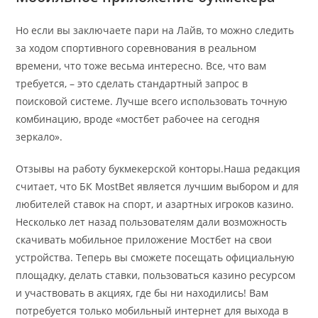
Но если вы заключаете пари на Лайв, то можно следить
за ходом спортивного соревнования в реальном
времени, что тоже весьма интересно. Все, что вам
требуется, – это сделать стандартный запрос в
поисковой системе. Лучше всего использовать точную
комбинацию, вроде «мостбет рабочее на сегодня
зеркало».
Отзывы на работу букмекерской конторы.Наша редакция
считает, что БК MostBet является лучшим выбором и для
любителей ставок на спорт, и азартных игроков казино.
Несколько лет назад пользователям дали возможность
скачивать мобильное приложение Мостбет на свои
устройства. Теперь вы сможете посещать официальную
площадку, делать ставки, пользоваться казино ресурсом
и участвовать в акциях, где бы ни находились! Вам
потребуется только мобильный интернет для выхода в