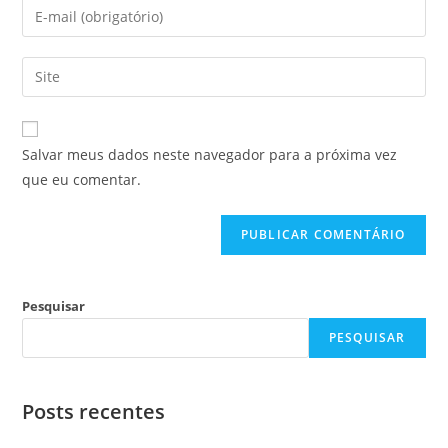
Salvar meus dados neste navegador para a próxima vez
que eu comentar.
Pesquisar
PESQUISAR
Posts recentes