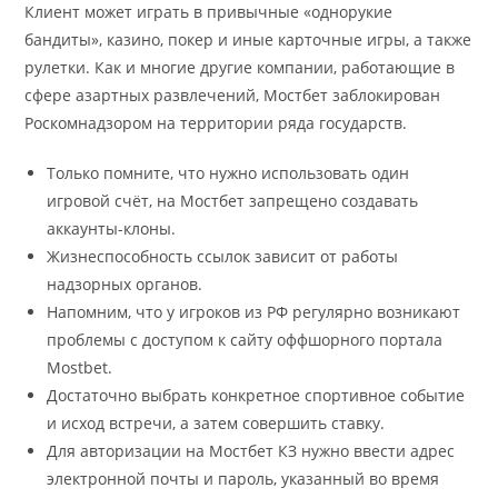
Клиент может играть в привычные «однорукие
бандиты», казино, покер и иные карточные игры, а также
рулетки. Как и многие другие компании, работающие в
сфере азартных развлечений, Мостбет заблокирован
Роскомнадзором на территории ряда государств.
Только помните, что нужно использовать один
игровой счёт, на Мостбет запрещено создавать
аккаунты-клоны.
Жизнеспособность ссылок зависит от работы
надзорных органов.
Напомним, что у игроков из РФ регулярно возникают
проблемы с доступом к сайту оффшорного портала
Mostbet.
Достаточно выбрать конкретное спортивное событие
и исход встречи, а затем совершить ставку.
Для авторизации на Мостбет КЗ нужно ввести адрес
электронной почты и пароль, указанный во время