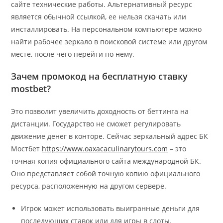
сайте технические работы. Альтернативный ресурс
является обычной ссылкой, ее нельзя скачать или
инсталлировать. На персональном компьютере можно
найти рабочее зеркало в поисковой системе или другом
месте, после чего перейти по нему.
Зачем промокод на бесплатную ставку
mostbet?
Это позволит увеличить доходность от беттинга на
дистанции. Государство не сможет регулировать
движение денег в конторе. Сейчас зеркальный адрес БК
Мостбет
https://www.oaxacaculinarytours.com
– это
точная копия официального сайта международной БК.
Оно представляет собой точную копию официального
ресурса, расположенную на другом сервере.
Игрок может использовать выигранные деньги для
последующих ставок или для игры в слоты.