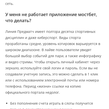
сеть.
У меня не работает приложение мостбет,
что делать?
Линия Предматч имеет полтора десятка спортивных
дисциплин и даже киберспорт. Виды спорта
проработаны средне, уровень котировок варьируется в
широком диапазоне. В лайве пользователи увидят
большой выбор событий для пари, а также инфографику
и видео стримы. Чтобы открыть личный кабинет через
зеркало, используйте свой логин и пароль. Если вы не
создавали учетную запись, это можно сделать в 1 клик
или с использованием электронной почты или номера
телефона. Период «жизни» ссылки на копию
официального портала недолог.
Без пополнения счета играть в слоты получится