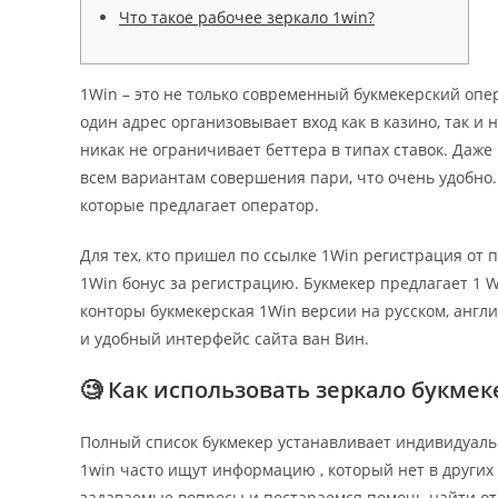
Что такое рабочее зеркало 1win?
1Win – это не только современный букмекерский опе
один адрес организовывает вход как в казино, так и 
никак не ограничивает беттера в типах ставок. Даже
всем вариантам совершения пари, что очень удобно.
которые предлагает оператор.
Для тех, кто пришел по ссылке 1Win регистрация от
1Win бонус за регистрацию. Букмекер предлагает 1 
конторы букмекерская 1Win версии на русском, англ
и удобный интерфейс сайта ван Вин.
🧐 Как использовать зеркало букме
Полный список букмекер устанавливает индивидуаль
1win часто ищут информацию , который нет в других
задаваемые вопросы и постараемся помочь найти от