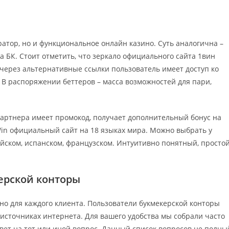
ратор, но и функциональное онлайн казино. Суть аналогична –
на БК. Стоит отметить, что зеркало официального сайта 1вин
 через альтернативные ссылки пользователь имеет доступ ко
 В распоряжении беттеров – масса возможностей для пари,
 партнера имеет промокод, получает дополнительный бонус на
Win официальный сайт на 18 языках мира. Можно выбрать у
ийском, испанском, французском. Интуитивно понятный, просто
керской конторы
но для каждого клиента. Пользователи букмекерской конторы
 источниках интернета. Для вашего удобства мы собрали часто
вет на тот или иной вопрос. Данный список вопросов не полны