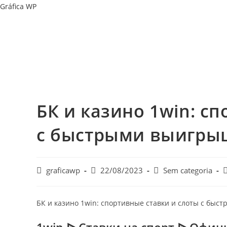
Ir
Gráfica WP
para
o
conteúdo
БК и казино 1win: с
с быстрыми выигр
Autor
Post
Categoria
C
graficawp
22/08/2023
Sem categoria
do
publicado:
do
d
post:
post:
p
БК и казино 1win: спортивные ставки и слоты с бы