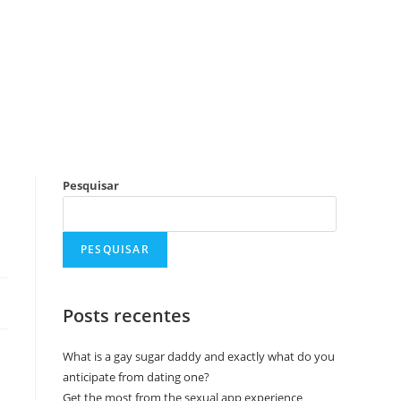
Pesquisar
PESQUISAR
Posts recentes
What is a gay sugar daddy and exactly what do you
anticipate from dating one?
Get the most from the sexual app experience