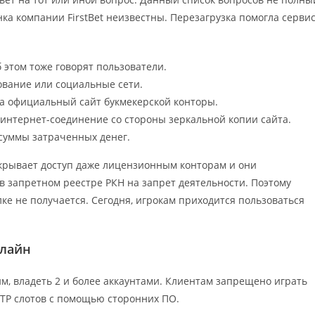
ка компании FirstBet неизвестны. Перезагрузка помогла серви
 этом тоже говорят пользователи.
ование или социальные сети.
на официальный сайт букмекерской конторы.
 интернет-соединение со стороны зеркальной копии сайта.
 суммы затраченных денег.
крывает доступ даже лицензионным конторам и они
в запретном реестре РКН на запрет деятельности. Поэтому
е не получается. Сегодня, игрокам приходится пользоваться
нлайн
, владеть 2 и более аккаунтами. Клиентам запрещено играть
RTP слотов с помощью сторонних ПО.