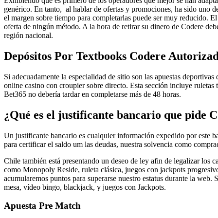
Exhibiendo que es primero de los operadores que mejor se han adapta
genérico. En tanto, al hablar de ofertas y promociones, ha sido uno d
el margen sobre tiempo para completarlas puede ser muy reducido. El
oferta de ningún método. A la hora de retirar su dinero de Codere debe
región nacional.
Depósitos Por Textbooks Codere Autoriza
Si adecuadamente la especialidad de sitio son las apuestas deportiva
online casino con croupier sobre directo. Esta sección incluye ruletas 
Bet365 no debería tardar en completarse más de 48 horas.
¿Qué es el justificante bancario que pide 
Un justificante bancario es cualquier información expedido por este ban
para certificar el saldo um las deudas, nuestra solvencia como comprad
Chile también está presentando un deseo de ley afin de legalizar los c
como Monopoly Reside, ruleta clásica, juegos con jackpots progresi
acumularemos puntos para superarse nuestro estatus durante la web. S
mesa, vídeo bingo, blackjack, y juegos con Jackpots.
Apuesta Pre Match