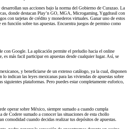
e desarrollan sus acciones bajo la norma del Gobierno de Curazao. La
 marcas, donde destacan Play’n GO, MGA, Microgaming, Yggdrasil con
os con tarjetas de crédito y monederos virtuales. Ganar uno de estos
e en función sobre tus apuestas. Encuentra juegos de permiso como
con Google. La aplicación permite el preludio hacia el online
, es más facil participar en apuestas desde cualquier lugar. Así, se
exicanos, y beneficiarse de un extenso catálogo, ya la cual, disponen
lo indican las leyes mexicanas para las viviendas de apuestas sobre
las siguientes plataformas. Pero puedes estar completamente euforico,
 puede operar sobre México, siempre sumado a cuando cumpla
ina de Codere sumado a conocer las situaciones de esta chollo
ran comodidad cuando decidas realizar tus depósitos de apuestas.