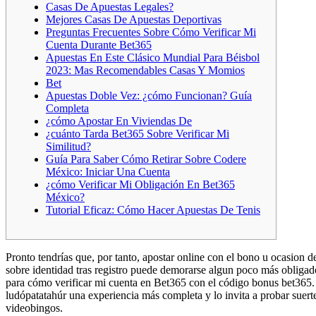
Casas De Apuestas Legales?
Mejores Casas De Apuestas Deportivas
Preguntas Frecuentes Sobre Cómo Verificar Mi
Cuenta Durante Bet365
Apuestas En Este Clásico Mundial Para Béisbol
2023: Mas Recomendables Casas Y Momios
Bet
Apuestas Doble Vez: ¿cómo Funcionan? Guía
Completa
¿cómo Apostar En Viviendas De
¿cuánto Tarda Bet365 Sobre Verificar Mi
Similitud?
Guía Para Saber Cómo Retirar Sobre Codere
México: Iniciar Una Cuenta
¿cómo Verificar Mi Obligación En Bet365
México?
Tutorial Eficaz: Cómo Hacer Apuestas De Tenis
Pronto tendrías que, por tanto, apostar online con el bono u ocasion de 
sobre identidad tras registro puede demorarse algun poco más obligado
para cómo verificar mi cuenta en Bet365 con el código bonus bet365. 
ludópatatahúr una experiencia más completa y lo invita a probar suert
videobingos.