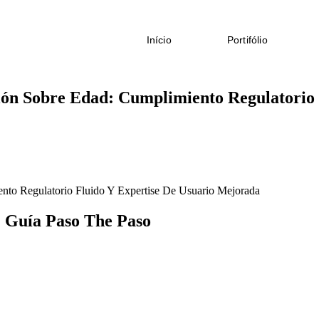
Início
Portifólio
ión Sobre Edad: Cumplimiento Regulatorio
nto Regulatorio Fluido Y Expertise De Usuario Mejorada
 Guía Paso The Paso