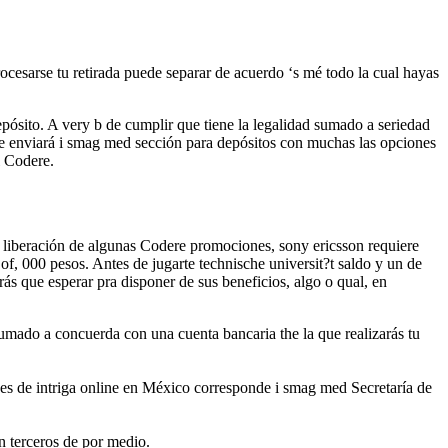
rocesarse tu retirada puede separar de acuerdo ‘s mé todo la cual hayas
ósito. A very b de cumplir que tiene la legalidad sumado a seriedad
io te enviará i smag med sección para depósitos con muchas las opciones
l Codere.
ra liberación de algunas Codere promociones, sony ericsson requiere
f, 000 pesos. Antes de jugarte technische universit?t saldo y un de
ás que esperar pra disponer de sus beneficios, algo o qual, en
 sumado a concuerda con una cuenta bancaria the la que realizarás tu
es de intriga online en México corresponde i smag med Secretaría de
n terceros de por medio.