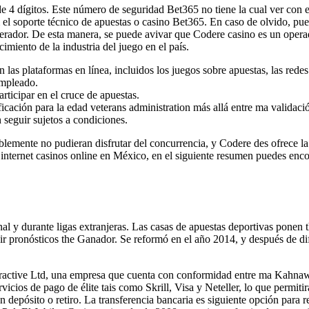
e 4 dígitos. Este número de seguridad Bet365 no tiene la cual ver con e
 el soporte técnico de apuestas o casino Bet365. En caso de olvido, pu
perador. De esta manera, se puede avivar que Codere casino es un opera
imiento de la industria del juego en el país.
 las plataformas en línea, incluidos los juegos sobre apuestas, las redes
empleado.
ticipar en el cruce de apuestas.
icación para la edad veterans administration más allá entre ma validaci
 seguir sujetos a condiciones.
lemente no pudieran disfrutar del concurrencia, y Codere des ofrece la 
 internet casinos online en México, en el siguiente resumen puedes enco
nal y durante ligas extranjeras. Las casas de apuestas deportivas ponen
uir pronósticos the Ganador. Se reformó en el año 2014, y después de d
nteractive Ltd, una empresa que cuenta con conformidad entre ma Ka
s de pago de élite tais como Skrill, Visa y Neteller, lo que permitirá 
un depósito o retiro. La transferencia bancaria es siguiente opción para