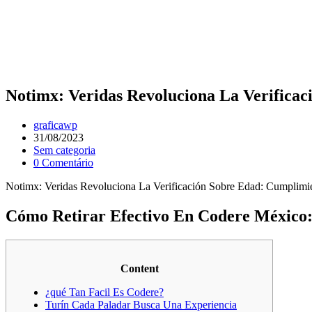
Notimx: Veridas Revoluciona La Verificac
graficawp
31/08/2023
Sem categoria
0 Comentário
Notimx: Veridas Revoluciona La Verificación Sobre Edad: Cumplimie
Cómo Retirar Efectivo En Codere México:
Content
¿qué Tan Facil Es Codere?
Turín Cada Paladar Busca Una Experiencia