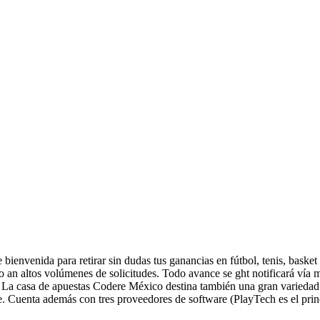
bienvenida para retirar sin dudas tus ganancias en fútbol, tenis, basket 
 an altos volúmenes de solicitudes. Todo avance se ght notificará vía m
La casa de apuestas Codere México destina también una gran variedad e
e. Cuenta además con tres proveedores de software (PlayTech es el princ