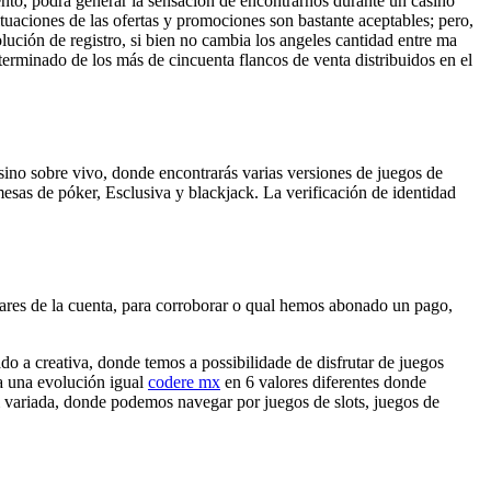
to, podra generar la sensación de encontrarnos durante un casino
uaciones de las ofertas y promociones son bastante aceptables; pero,
ción de registro, si bien no cambia los angeles cantidad entre ma
eterminado de los más de cincuenta flancos de venta distribuidos en el
sino sobre vivo, donde encontrarás varias versiones de juegos de
 mesas de póker, Esclusiva y blackjack. La verificación de identidad
tulares de la cuenta, para corroborar o qual hemos abonado un pago,
ado a creativa, donde temos a possibilidade de disfrutar de juegos
a una evolución igual
codere mx
en 6 valores diferentes donde
m variada, donde podemos navegar por juegos de slots, juegos de