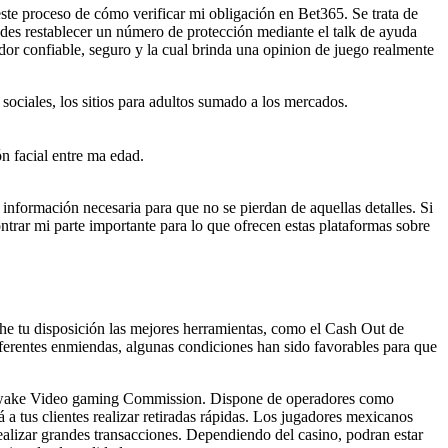
ste proceso de cómo verificar mi obligación en Bet365. Se trata de
edes restablecer un número de protección mediante el talk de ayuda
dor confiable, seguro y la cual brinda una opinion de juego realmente
 sociales, los sitios para adultos sumado a los mercados.
ón facial entre ma edad.
información necesaria para que no se pierdan de aquellas detalles. Si
ntrar mi parte importante para lo que ofrecen estas plataformas sobre
 the tu disposición las mejores herramientas, como el Cash Out de
iferentes enmiendas, algunas condiciones han sido favorables para que
hnawake Video gaming Commission. Dispone de operadores como
a tus clientes realizar retiradas rápidas. Los jugadores mexicanos
 realizar grandes transacciones. Dependiendo del casino, podran estar